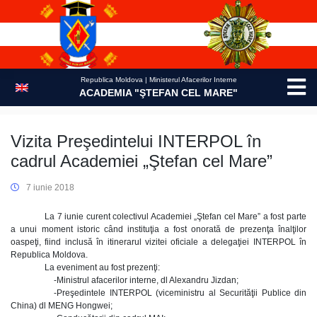
Skip
to
content
Republica Moldova | Ministerul Afacerilor Interne
ACADEMIA "ŞTEFAN CEL MARE"
Vizita Preşedintelui INTERPOL în
cadrul Academiei „Ştefan cel Mare”
7 iunie 2018
La 7 iunie curent colectivul Academiei „Ştefan cel Mare” a fost parte
a unui moment istoric când instituţia a fost onorată de prezenţa înalţilor
oaspeţi, fiind inclusă în itinerarul vizitei oficiale a delegaţiei INTERPOL în
Republica Moldova.
La eveniment au fost prezenţi:
-Ministrul afacerilor interne, dl Alexandru Jizdan;
-Preşedintele INTERPOL (viceministru al Securităţii Publice din
China) dl MENG Hongwei;