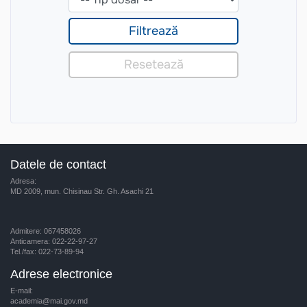
Datele de contact
Adresa:
MD 2009, mun. Chisinau Str. Gh. Asachi 21
Admitere: 067458026
Anticamera: 022-22-97-27
Tel./fax: 022-73-89-94
Adrese electronice
E-mail:
academia@mai.gov.md