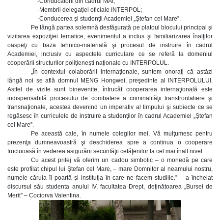
-Conducătorii din cadrul MAI;
-Membrii delegaţiei oficiale INTERPOL;
-Conducerea şi studenţii Academiei „Ştefan cel Mare”.
Pe lângă partea solemnă desfăşurată pe platoul blocului principal şi
vizitarea expoziţiei tematice, evenimentul a inclus şi familiarizarea înalţilor
oaspeţi cu baza tehnico-materială şi procesul de instruire în cadrul
Academiei, inclusiv cu aspectele curriculare ce se referă la domeniul
cooperării structurilor poliţieneşti naţionale cu INTERPOLUL.
„În contextul colaborării internaţionale, suntem onoraţi că astăzi
lângă noi se află domnul MENG Hongwei, preşedinte al INTERPOLULUI.
Astfel de vizite sunt binevenite, întrucât cooperarea internaţională este
indispensabilă procesului de combatere a criminalităţii transfrontaliere şi
transnaţionale, acestea devenind un imperativ al timpului şi subiecte ce se
regăsesc în curriculele de instruire a studenţilor în cadrul Academiei „Ştefan
cel Mare”.
Pe această cale, în numele colegilor mei, Vă mulţumesc pentru
prezenţa dumneavoastră şi deschiderea spre a continua o cooperare
fructuoasă în vederea asigurării securităţii cetăţenilor la cel mai înalt nivel.
Cu acest prilej vă oferim un cadou simbolic – o monedă pe care
este profilat chipul lui Ştefan cel Mare, – mare Domnitor al neamului nostru,
numele căruia îl poartă şi instituţia în care ne facem studiile.” – a încheiat
discursul său studenta anului IV, facultatea Drept, deţinătoarea „Bursei de
Merit” – Cociorva Valentina.