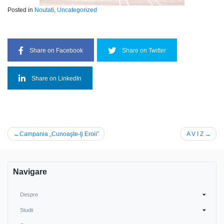
Posted in
Noutati
,
Uncategorized
Share on Facebook
Share on Twitter
Share on LinkedIn
Navigare
Campania „Cunoaşte-ţi Eroii”
A V I Z
în
articole
Navigare
Despre
Studii