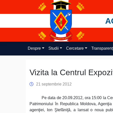
Skip
to
content
A
Despre
Studii
Cercetare
Transparen
Vizita la Centrul Expoz
21 septembrie 2012
Pe data de 20.09.2012, ora 15:00 la Cen
Patrimoniului în Republica Moldova, Agenţia 
agenţiei, Ion Ştefăniţă, a lansat o noua pub