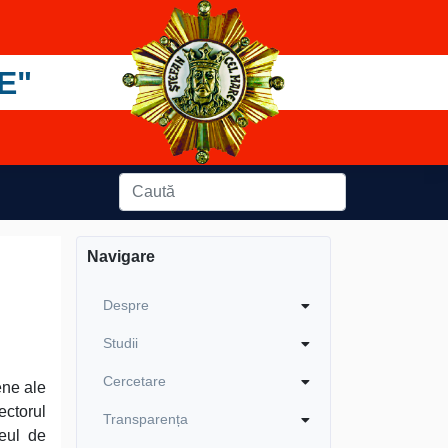
E"
Navigare
Despre
Studii
Cercetare
ene ale
ectorul
Transparența
zeul de