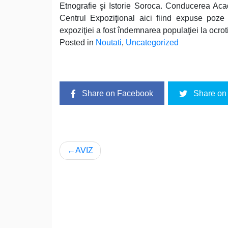
Etnografie şi Istorie Soroca. Conducerea Aca
Centrul Expoziţional aici fiind expuse poz
expoziţiei a fost îndemnarea populaţiei la ocrot
Posted in
Noutati
,
Uncategorized
Share on Facebook
Share on 
Navigare
AVIZ
în
articole