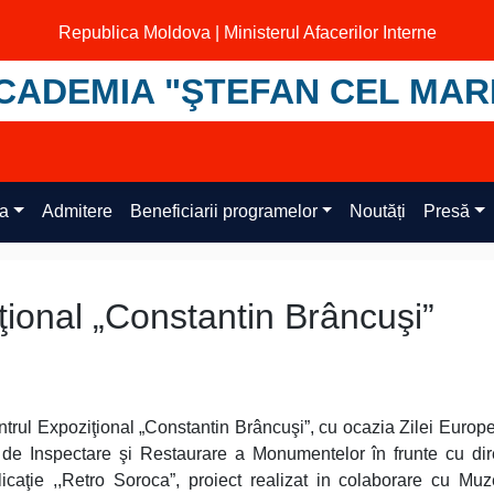
Republica Moldova | Ministerul Afacerilor Interne
CADEMIA "ŞTEFAN CEL MAR
ța
Admitere
Beneficiarii programelor
Noutăți
Presă
iţional „Constantin Brâncuşi”
trul Expoziţional „Constantin Brâncuşi”, cu ocazia Zilei Europ
de Inspectare şi Restaurare a Monumentelor în frunte cu dir
licaţie ,,Retro Soroca”, proiect realizat in colaborare cu Mu