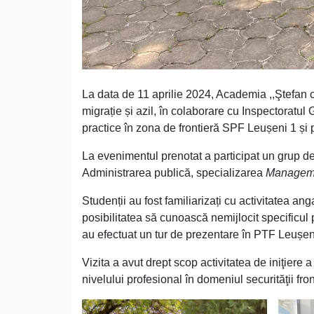
La data de 11 aprilie 2024, Academia ,,Ştefan ce
migrație și azil, în colaborare cu Inspectoratul 
practice în zona de frontieră SPF Leușeni 1 și
La evenimentul prenotat a participat un grup de s
Administrarea publică, specializarea
Managemen
Studenții au fost familiarizați cu activitatea anga
posibilitatea să cunoască nemijlocit specificul p
au efectuat un tur de prezentare în PTF Leușen
Vizita a avut drept scop activitatea de iniţiere a
nivelului profesional în domeniul securităţii fron