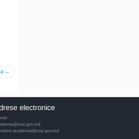
ia
drese electronice
ail:
ademia@mai.gov.md
mitere.academia@mai.gov.md