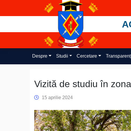
Skip
to
content
A
Despre
Studii
Cercetare
Transparen
Vizită de studiu în zona
15 aprilie 2024