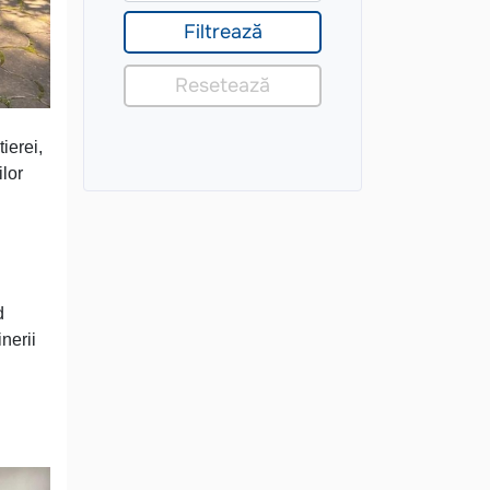
ierei,
ilor
d
nerii