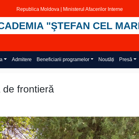
Republica Moldova | Ministerul Afacerilor Interne
CADEMIA "ŞTEFAN CEL MAR
ța
Admitere
Beneficiarii programelor
Noutăți
Presă
 de frontieră