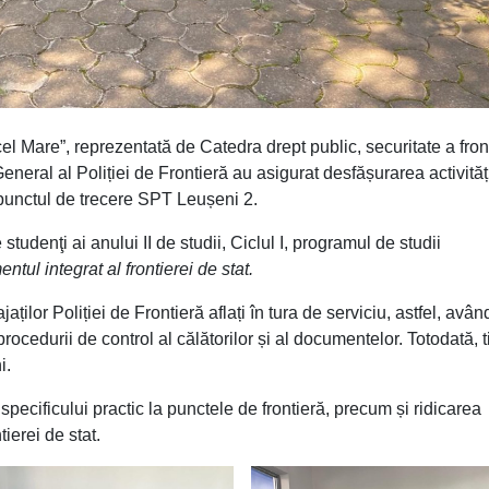
l Mare”, reprezentată de Catedra drept public, securitate a front
General al Poliției de Frontieră au asigurat desfășurarea activităț
 punctul de trecere SPT Leușeni 2.
tudenţi ai anului II de studii, Ciclul I, programul de studii
tul integrat al frontierei de stat
.
jaților Poliției de Frontieră aflați în tura de serviciu, astfel, avân
rocedurii de control al călătorilor și al documentelor. Totodată, ti
i.
 specificului practic la punctele de frontieră, precum și ridicarea
tierei de stat.