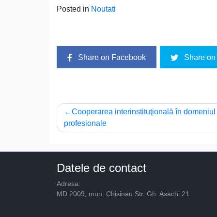
Posted in
Noutati
Share on Facebook
Share on 
Navigare
Cooperarea interinstituţională în domeniul i
profesionale
în
articole
Datele de contact
Adresa:
MD 2009, mun. Chisinau Str. Gh. Asachi 21