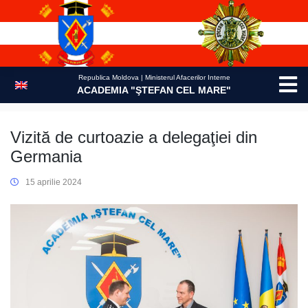
Skip
to
content
Republica Moldova | Ministerul Afacerilor Interne
ACADEMIA "ŞTEFAN CEL MARE"
Vizită de curtoazie a delegaţiei din
Germania
15 aprilie 2024