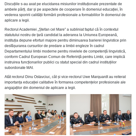
Discuțiile s-au axat pe elucidarea misiunilor instituționale prezentate de
ambele părți, dar și pe aspectele de cooperare în domeniul educației, în
vederea sporirii calității formării profesionale a formabililor în domeniul de
aplicare a legii.
Rectorul Academiei „Ștefan cel Mare” a subliniat faptul că în contextul
statutului nostru de țară candidat la aderarea la Uniunea Europeană,
instituția depune eforturi majore pentru diminuarea barierei lingvistice prin
desfășurarea cursurilor de predare a limbii engleze în cadrul
Departamentului limbi moderne pentru nivelele de competență lingvistică,
conform Cadrul European Comun de Referință pentru Limbi, care implică
instruirea funcționarilor publici cu statut special din cadrul instituțiilor
subordonate MAI.
Atât rectorul Dinu Ostavciuc, cât și vice-rectorul Uwe Marquardt au reiterat
importanța educației calitative în formarea competențelor profesionale ale
angajaților din domeniul de aplicare a legii.