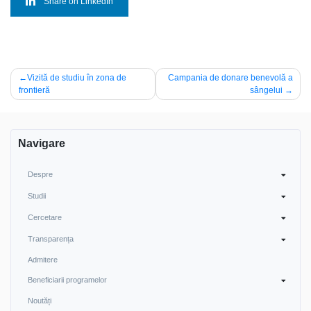
Share on LinkedIn
Navigare
Vizită de studiu în zona de
Campania de donare benevolă a
frontieră
sângelui
în
articole
Navigare
Despre
Studii
Cercetare
Transparența
Admitere
Beneficiarii programelor
Noutăți