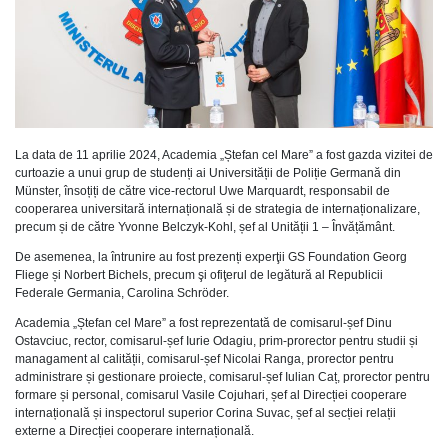
La data de 11 aprilie 2024, Academia „Ștefan cel Mare” a fost gazda vizitei de
curtoazie a unui grup de studenți ai Universității de Poliție Germană din
Münster, însoțiți de către vice-rectorul Uwe Marquardt, responsabil de
cooperarea universitară internațională și de strategia de internaționalizare,
precum și de către Yvonne Belczyk-Kohl, șef al Unității 1 – Învățământ.
De asemenea, la întrunire au fost prezenți experţii GS Foundation Georg
Fliege și Norbert Bichels, precum şi ofiţerul de legătură al Republicii
Federale Germania, Carolina Schröder.
Academia „Ștefan cel Mare” a fost reprezentată de comisarul-șef Dinu
Ostavciuc, rector, comisarul-șef Iurie Odagiu, prim-prorector pentru studii și
managament al calității, comisarul-șef Nicolai Ranga, prorector pentru
administrare și gestionare proiecte, comisarul-șef Iulian Caț, prorector pentru
formare și personal, comisarul Vasile Cojuhari, șef al Direcției cooperare
internațională și inspectorul superior Corina Suvac, șef al secției relații
externe a Direcției cooperare internațională.