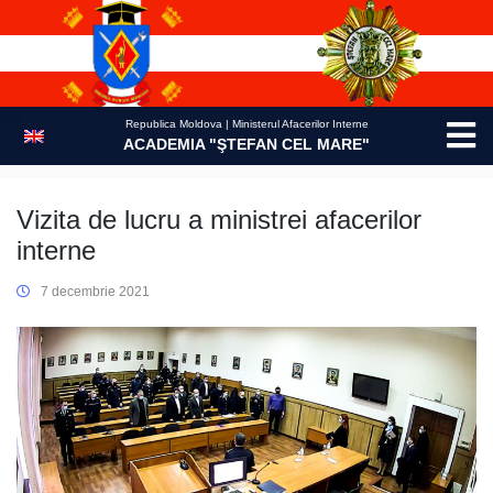
Skip
to
content
Republica Moldova | Ministerul Afacerilor Interne
ACADEMIA "ŞTEFAN CEL MARE"
Vizita de lucru a ministrei afacerilor
interne
7 decembrie 2021