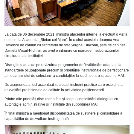
La data de 06 decembrie 2021, ministra afacerilor interne a efectuat o vizită
de lucru la Academia „Ştefan cel Mare”. În cadrul acesteia doamna Ana
Revenco de comun cu secretarul de stat Serghei Diaconu, şefa de cabinet
Daniela Misail-Nichitin, au avut o întrunire cu managerii subdiviziunilor
structurale ale instituţiei.
Discuţiile s-au axat pe revizuirea programelor de învăţământ adaptate la
standardele ocupaţionale precum şi priorităţile instituţionale de perfecţionare
a mecanismului de selectare a candidaţilor la studii pentru structurile MAI.
De asemenea a fost accentuat subiectul instruirii practice care este cheia
dezvoltării profesionale de calitate în activitatea poliţienească.
Printre alte priorităţi discutate a fost şi scopul consolidării dialogului cu
autorităţile administrative şi instituţiile din subordinea MAI.
În final ministra a menţionat disponibilitatea de susţinere şi consolidare a
capacităţilor de dezvoltare instituţională.