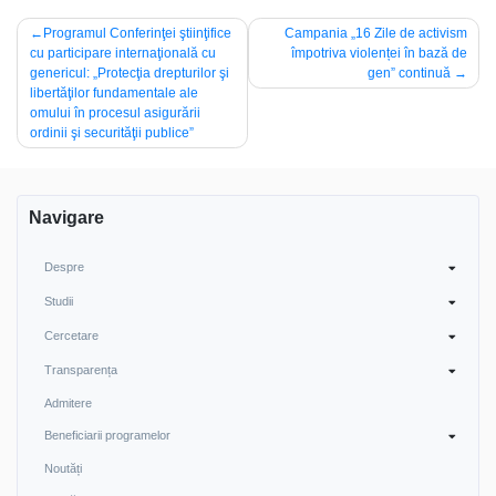
Navigare
Programul Conferinţei ştiinţifice
Campania „16 Zile de activism
cu participare internaţională cu
împotriva violenței în bază de
în
genericul: „Protecţia drepturilor şi
gen” continuă
articole
libertăţilor fundamentale ale
omului în procesul asigurării
ordinii şi securităţii publice”
Navigare
Despre
Studii
Cercetare
Transparența
Admitere
Beneficiarii programelor
Noutăți