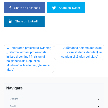
Share on Facebook
Share on Twitter
Share on LinkedIn
Navigare
Demararea proiectului Twinning
Jurământul Solemn depus de
„Reforma formării profesionale
către studenţii debutanţi ai
în
iniţiale şi continuă în sistemul
Academiei „Ştefan cel Mare”
articole
poliţienesc din Republica
Moldova” în Academia „Ştefan cel
Mare”
Navigare
Despre
Studii