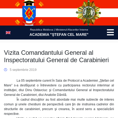
Skip
to
content
Republica Moldova | Ministerul Afacerilor Interne
ACADEMIA "ŞTEFAN CEL MARE"
Vizita Comandantului General al
Inspectoratului General de Carabinieri
5 septembrie 2019
La 05 septembrie curent în Sala de Protocol a Academiei „Ştefan cel
Mare” s-a desfăşurat o întrevedere cu participarea rectorului interimar al
instituţiei, dlui Dinu Ostavciuc şi Comandantului General al Inspectoratului
General de Carabinieri, dlui Anatolie Dănilă.
În cadrul discuţiilor au fost abordate mai multe subiecte de interes
comun şi unele chestiuni de perspectivă care ţin de instruirea cadrelor din
structurile de carabinieri, precum şi crearea, în acest sens a specializării
respective.