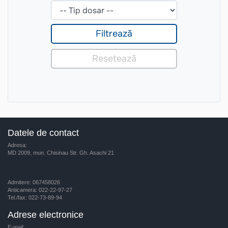
Datele de contact
Adresa:
MD 2009, mun. Chisinau Str. Gh. Asachi 21
Admitere: 067458026
Anticamera: 022-22-97-27
Tel./fax: 022-73-89-94
Adrese electronice
E-mail: