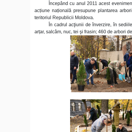
Începând cu anul 2011 acest eveniment 
acțiune națională presupune plantarea arborilo
teritoriul Republicii Moldova.
În cadrul acţiunii de înverzire, în sedi
arțar, salcâm, nuc, tei şi frasin; 460 de arbori d