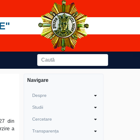
E"
Navigare
Despre
Studii
Cercetare
27 din
rzire a
Transparența