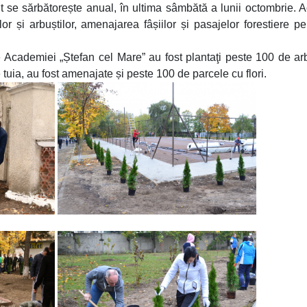
se sărbătorește anual, în ultima sâmbătă a lunii octombrie. 
r și arbuștilor, amenajarea fâșiilor și pasajelor forestiere pe
ile Academiei „Ștefan cel Mare” au fost plantaţi peste 100 de ar
e tuia, au fost amenajate și peste 100 de parcele cu flori.