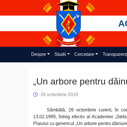
Skip
to
content
A
Despre
Studii
Cercetare
Transparen
„Un arbore pentru dăin
26 octombrie 2019
Sâmbătă, 26 octombrie curent, în con
13.02.1995, întreg efectiv al Academiei „Ștefa
Plaiului cu genericul „Un arbore pentru dăinuir