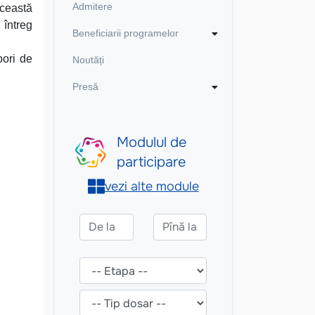
Admitere
Această
 întreg
Beneficiarii programelor
bori de
Noutăți
Presă