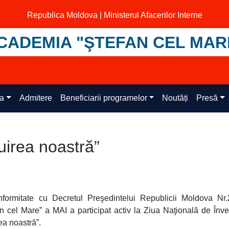
Republica Moldova | Ministerul Afacerilor Interne
CADEMIA "ŞTEFAN CEL MAR
ța
Admitere
Beneficiarii programelor
Noutăți
Presă
uirea noastră”
formitate cu Decretul Preşedintelui Republicii Moldova Nr.
n cel Mare” a MAI a participat activ la Ziua Naţională de Înve
ea noastră”.