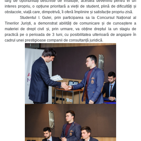
larg de oportunități deschise de instituție, acestea devenind pentru el un
interes propriu, o opțiune prioritară a vieții de student, plină de dificultăți și
obstacole, viață care, dimpotrivă, îi oferă împlinire și satisfacție propriu-zisă.
Studentul I. Gulei, prin participarea sa la Concursul Național al
Tinerilor Juriști, a demonstrat abilități de comunicare și de cunoaștere a
materiei de drept civil și, prin urmare, va obține dreptul la un stagiu de
practică pe o perioada de 3 luni, cu posibilitatea ulterioară de angajare în
cadrul unei prestigioase companii de consultanță juridică.