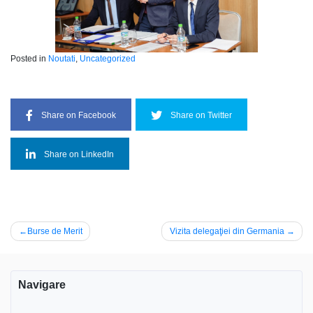
Posted in
Noutati
,
Uncategorized
Share on Facebook
Share on Twitter
Share on LinkedIn
Navigare
Burse de Merit
Vizita delegaţiei din Germania
în
articole
Navigare