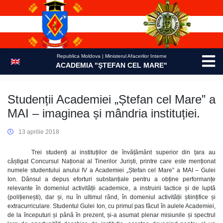
Skip
to
content
Republica Moldova | Ministerul Afacerilor Interne
ACADEMIA "ŞTEFAN CEL MARE"
Studenții Academiei „Ștefan cel Mare” a
MAI – imaginea și mândria instituției.
13 aprilie 2018
Trei studenți ai instituțiilor de învățământ superior din țara au
câștigat Concursul Național al Tinerilor Juriști, printre care este menționat
numele studentului anului IV a Academiei „Ștefan cel Mare” a MAI – Gulei
Ion. Dânsul a depus eforturi substanțiale pentru a obține performanțe
relevante în domeniul activității academice, a instruirii tactice și de luptă
(polițienești), dar și, nu în ultimul rând, în domeniul activității științifice și
extracurriculare. Studentul Gulei Ion, cu primul pas făcut în aulele Academiei,
de la începuturi și până în prezent, și-a asumat plenar misiunile și spectrul