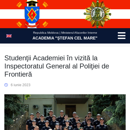
Skip
to
content
Republica Moldova | Ministerul Afacerilor Interne
ACADEMIA "ŞTEFAN CEL MARE"
Studenţii Academiei în vizită la
Inspectoratul General al Poliţiei de
Frontieră
6 iunie 2023