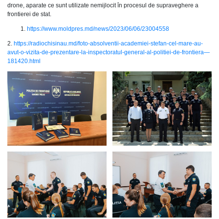
drone, aparate ce sunt utilizate nemijlocit în procesul de supraveghere a
frontierei de stat.
https://www.moldpres.md/news/2023/06/06/23004558
2.
https://radiochisinau.md/foto-absolventii-academiei-stefan-cel-mare-au-
avut-o-vizita-de-prezentare-la-inspectoratul-general-al-politiei-de-frontiera—
181420.html