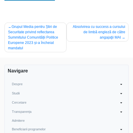
Navigare
Grupul Media pentru Știri de
Absolvirea cu success a cursului
Securitate privind reflectarea
de limbă engleză de către
în
Summitului Comunității Politice
angajaţii MAI
articole
Europene 2023 și-a încheiat
mandatul
Navigare
Despre
Studii
Cercetare
Transparența
Admitere
Beneficiarii programelor