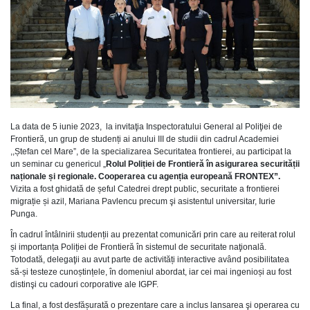
La data de 5 iunie 2023, la invitaţia Inspectoratului General al Poliţiei de
Frontieră, un grup de studenți ai anului III de studii din cadrul Academiei
,,Ștefan cel Mare”, de la specializarea Securitatea frontierei, au participat la
un seminar cu genericul „
Rolul Poliției de Frontieră în asigurarea securității
naționale și regionale. Cooperarea cu agenția europeană FRONTEX”.
Vizita a fost ghidată de șeful Catedrei drept public, securitate a frontierei
migrație și azil, Mariana Pavlencu precum şi asistentul universitar, Iurie
Punga.
În cadrul întâlnirii studenții au prezentat comunicări prin care au reiterat rolul
și importanța Poliției de Frontieră în sistemul de securitate naţională.
Totodată, delegaţii au avut parte de activități interactive având posibilitatea
să-și testeze cunoștințele, în domeniul abordat, iar cei mai ingenioși au fost
distinşi cu cadouri corporative ale IGPF.
La final, a fost desfășurată o prezentare care a inclus lansarea şi operarea cu