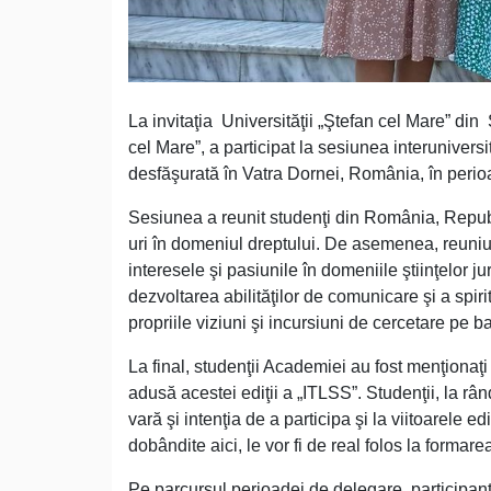
La invitaţia Universităţii „Ştefan cel Mare” di
cel Mare”, a participat la sesiunea interunivers
desfăşurată în Vatra Dornei, România, în perio
Sesiunea a reunit studenţi din România, Repub
uri în domeniul dreptului. De asemenea, reuniun
interesele şi pasiunile în domeniile ştiinţelor j
dezvoltarea abilităţilor de comunicare şi a spirit
propriile viziuni şi incursiuni de cercetare pe b
La final, studenţii Academiei au fost menţionaţi 
adusă acestei ediţii a „ITLSS”. Studenţii, la râ
vară şi intenţia de a participa şi la viitoarele e
dobândite aici, le vor fi de real folos la formare
Pe parcursul perioadei de delegare, participanţi