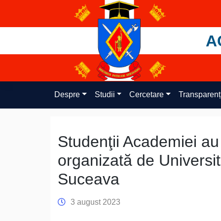
Skip
to
content
A
Despre
Studii
Cercetare
Transparen
Studenţii Academiei au 
organizată de Universit
Suceava
3 august 2023