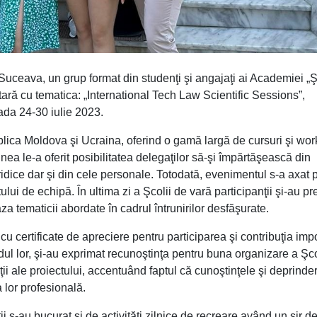
n Suceava, un grup format din studenţi şi angajaţi ai Academiei „
itară cu tematica: „International Tech Law Scientific Sessions”,
ada 24-30 iulie 2023.
lica Moldova şi Ucraina, oferind o gamă largă de cursuri şi wo
ea le-a oferit posibilitatea delegaţilor să-şi împărtăşească din
uridice dar şi din cele personale. Totodată, evenimentul s-a axat 
ului de echipă. În ultima zi a Şcolii de vară participanţii şi-au pr
aza tematicii abordate în cadrul întrunirilor desfăşurate.
cu certificate de apreciere pentru participarea şi contribuţia imp
ndul lor, şi-au exprimat recunoştinţa pentru buna organizare a Şco
diţii ale proiectului, accentuând faptul că cunoştinţele şi deprinder
a lor profesională.
i s-au bucurat şi de activităţi zilnice de recreare având un şir d