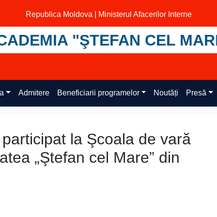
Republica Moldova | Ministerul Afacerilor Interne
CADEMIA "ŞTEFAN CEL MAR
ța
Admitere
Beneficiarii programelor
Noutăți
Presă
participat la Şcoala de vară
atea „Ştefan cel Mare” din