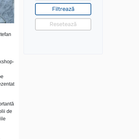
Ştefan
rkshop-
pe
ezentat
ortantă
lii de
ile
e