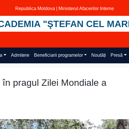
Republica Moldova | Ministerul Afacerilor Interne
CADEMIA "ŞTEFAN CEL MAR
ța
Admitere
Beneficiarii programelor
Noutăți
Presă
e în pragul Zilei Mondiale a