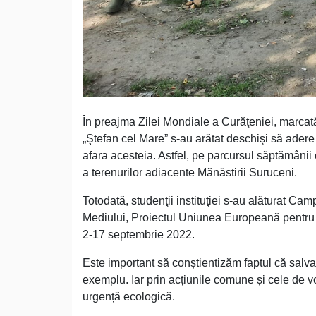
În preajma Zilei Mondiale a Curăţeniei, marcat
„Ştefan cel Mare” s-au arătat deschişi să adere l
afara acesteia. Astfel, pe parcursul săptămânii c
a terenurilor adiacente Mănăstirii Suruceni.
Totodată, studenţii instituţiei s-au alăturat Ca
Mediului, Proiectul Uniunea Europeană pentru
2-17 septembrie 2022.
Este important să conștientizăm faptul că salvar
exemplu. Iar prin acțiunile comune și cele de v
urgență ecologică.