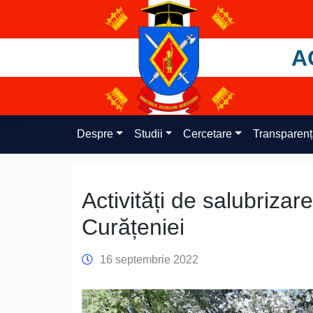
Skip
to
content
A
Despre
Studii
Cercetare
Transparen
Activități de salubrizar
Curățeniei
16 septembrie 2022