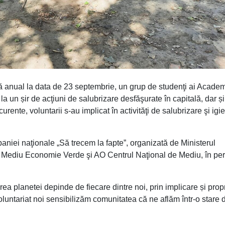
ă anual la data de 23 septembrie, un grup de studenţi ai Academ
a un șir de acţiuni de salubrizare desfăşurate în capitală, dar și
urente, voluntarii s-au implicat în activităţi de salubrizare şi igi
mpaniei naţionale „Să trecem la fapte”, organizată de Ministerul
 Mediu Economie Verde şi AO Centrul Naţional de Mediu, în pe
ea planetei depinde de fiecare dintre noi, prin implicare și prop
oluntariat noi sensibilizăm comunitatea că ne aflăm într-o stare 