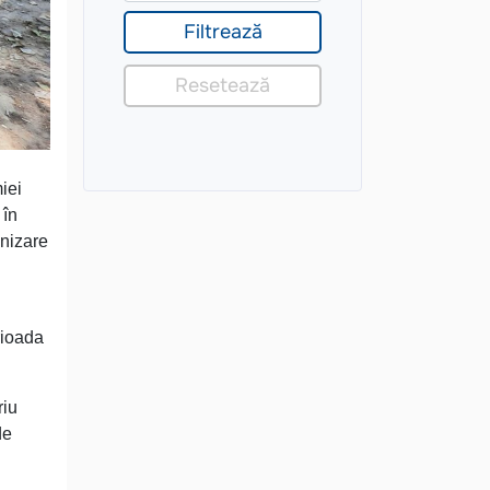
iei
 în
enizare
rioada
riu
de