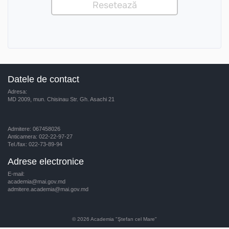
Datele de contact
Adresa:
MD 2009, mun. Chisinau Str. Gh. Asachi 21
Admitere: 067458026
Anticamera: 022-22-97-27
Tel./fax: 022-73-89-94
Adrese electronice
E-mail:
academia@mai.gov.md
admitere.academia@mai.gov.md
© 2026
Academia "Ştefan cel Mare"