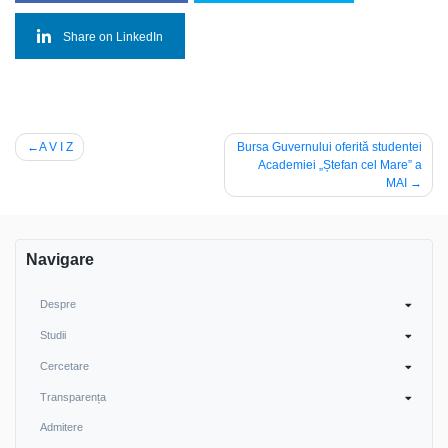
Share on LinkedIn
Navigare
A V I Z
Bursa Guvernului oferită studentei
Academiei „Ștefan cel Mare” a
în
MAI
articole
Navigare
Despre
Studii
Cercetare
Transparența
Admitere