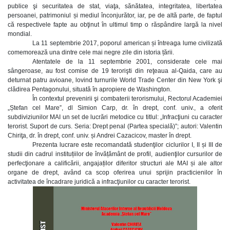
publice şi securitatea de stat, viaţa, sănătatea, integritatea, libertatea
persoanei, patrimoniul și mediul înconjurător, iar, pe de altă parte, de faptul
că respectivele fapte au obţinut în ultimul timp o răspândire largă la nivel
mondial.
La 11 septembrie 2017, poporul american și întreaga lume civilizată
comemorează una dintre cele mai negre zile din istoria țării.
Atentatele de la 11 septembrie 2001, considerate cele mai
sângeroase, au fost comise de 19 terorişti din reţeaua al-Qaida, care au
deturnat patru avioane, lovind turnurile World Trade Center din New York şi
clădirea Pentagonului, situată în apropiere de Washington.
În contextul prevenirii şi combaterii terorismului, Rectorul Academiei
„Ștefan cel Mare”, dl Simion Carp, dr. în drept, conf. univ., a oferit
subdiviziunilor MAI un set de lucrări metodice cu titlul: „Infracţiuni cu caracter
terorist. Suport de curs. Seria: Drept penal (Partea specială)”; autori: Valentin
Chiriţa, dr. în drept, conf. univ. și Andrei Cazacicov, master în drept.
Prezenta lucrare este recomandată studenţilor ciclurilor I, II și III de
studii din cadrul instituțiilor de învățământ de profil, audienţilor cursurilor de
perfecţionare a calificării, angajaților diferitor structuri ale MAI și ale altor
organe de drept, având ca scop oferirea unui sprijin practicienilor în
activitatea de încadrare juridică a infracţiunilor cu caracter terorist.