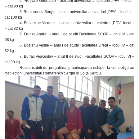
2. Preţivatîi Ghenadie – asistent universitar al catedrei „PFA” – locul I
– cat 90 kg
3. Remarenco Sergiu – lector universitar al catedrei „PFA” – locul II –
cat 100 kg
4. Bucarciuc Nicanor – asistent universitar al catedrei „PFA”- locul II
– cat 82 kg
5. Frunza Andrei – anul II de studii Facultatea SCOP – locul IV – cat
68 kg
6. Bozianu Vasile – anul I de studii Facultatea Drept – locul IV – cat
62 kg
7. Burlac Veaceslav – anul II de studii Facultatea SCOP – locul VI –
cat 90 kg
Responsabili de pregătirea şi participarea echipei la competiţie au
fost lectorii universitari Remarenco Sergiu şi Colţa Sergiu.