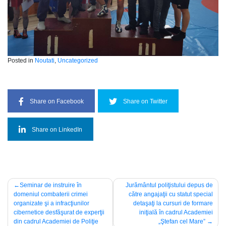
Posted in
Noutati
,
Uncategorized
Share on Facebook
Share on Twitter
Share on LinkedIn
Navigare
Seminar de instruire în
Jurământul poliţistului depus de
domeniul combaterii crimei
către angajaţii cu statut special
în
organizate şi a infracţiunilor
detaşaţi la cursuri de formare
articole
cibernetice desfăşurat de experţii
iniţială în cadrul Academiei
din cadrul Academiei de Poliţie
„Ştefan cel Mare”