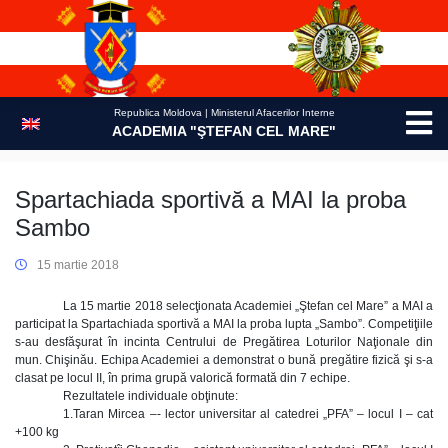
Skip
to
content
Republica Moldova | Ministerul Afacerilor Interne
ACADEMIA "ŞTEFAN CEL MARE"
Spartachiada sportivă a MAI la proba
Sambo
15 martie 2018
La 15 martie 2018 selecţionata Academiei „Ştefan cel Mare” a MAI a
participat la Spartachiada sportivă a MAI la proba lupta „Sambo”. Competiţiile
s-au desfăşurat în incinta Centrului de Pregătirea Loturilor Naţionale din
mun. Chişinău. Echipa Academiei a demonstrat o bună pregătire fizică şi s-a
clasat pe locul II, în prima grupă valorică formată din 7 echipe.
Rezultatele individuale obţinute:
1.Taran Mircea –- lector universitar al catedrei „PFA” – locul I – cat
+100 kg