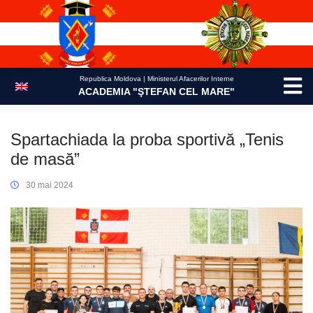
Skip
to
content
Republica Moldova | Ministerul Afacerilor Interne
ACADEMIA "ŞTEFAN CEL MARE"
Spartachiada la proba sportivă „Tenis
de masă”
30 mai 2024