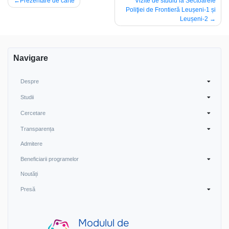
Navigare
Prezentare de carte
Vizite de studiu la Sectoarele
Poliţiei de Frontieră Leușeni-1 și
în
Leușeni-2
articole
Navigare
Despre
Studii
Cercetare
Transparența
Admitere
Beneficiarii programelor
Noutăți
Presă