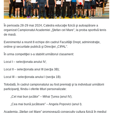
În perioada 28-29 mai 2024, Catedra educaţie fizică şi autoapărare a
organizat Campionatul Academiei „Ştefan cel Mare”, la proba sportivă tenis
de masă.
Evenimentul a reunit 8 echipe din cadrul Facultăţii Drept, administraţie,
ordine şi securitate publică şi Direcţiei „CIPAL”.
În urma competiţiei s-a stabilit următorul clasament:
Locul I – selecţionata anului IV;
Locul II – selecţionata anul III (secţia 3B);
Locul III – selecţionata anului I (secţia 1B).
Totodată, în cadrul campionatului au fost premiaţi şi la individual următorii
participanţi, fiindu-i oferite titluri personalizate:
„Cel mai bun jucător” – Mihai Ţurea (anul IV);
„Cea mai bună jucătoare” – Angela Popovici (anul I).
Academia „Ştefan cel Mare” promovează consecutiv cultura fizică în mediul