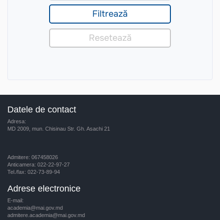
Datele de contact
Adresa:
MD 2009, mun. Chisinau Str. Gh. Asachi 21
Admitere: 067458026
Anticamera: 022-22-97-27
Tel./fax: 022-73-89-94
Adrese electronice
E-mail:
academia@mai.gov.md
admitere.academia@mai.gov.md