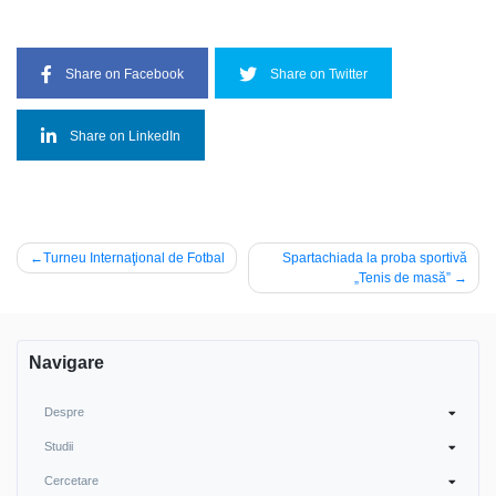
Share on Facebook
Share on Twitter
Share on LinkedIn
Navigare
Turneu Internaţional de Fotbal
Spartachiada la proba sportivă
„Tenis de masă”
în
articole
Navigare
Despre
Studii
Cercetare