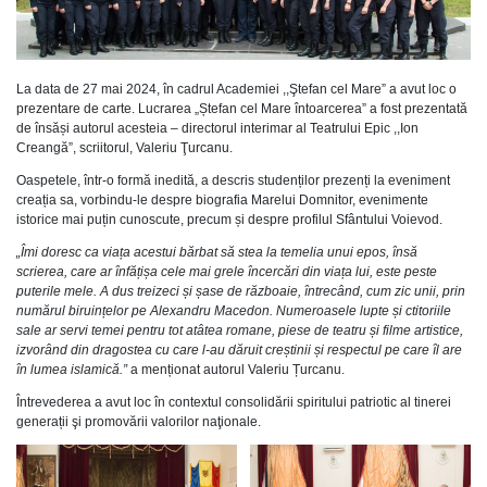
La data de 27 mai 2024, în cadrul Academiei ,,Ştefan cel Mare” a avut loc o
prezentare de carte. Lucrarea „Ștefan cel Mare întoarcerea” a fost prezentată
de însăși autorul acesteia – directorul interimar al Teatrului Epic ,,Ion
Creangă”, scriitorul, Valeriu Ţurcanu.
Oaspetele, într-o formă inedită, a descris studenților prezenți la eveniment
creația sa, vorbindu-le despre biografia Marelui Domnitor, evenimente
istorice mai puțin cunoscute, precum și despre profilul Sfântului Voievod.
„Îmi doresc ca viața acestui bărbat să stea la temelia unui epos, însă
scrierea, care ar înfățișa cele mai grele încercări din viața lui, este peste
puterile mele. A dus treizeci și șase de războaie, întrecând, cum zic unii, prin
numărul biruințelor pe Alexandru Macedon. Numeroasele lupte și ctitoriile
sale ar servi temei pentru tot atâtea romane, piese de teatru și filme artistice,
izvorând din dragostea cu care l-au dăruit creștinii și respectul pe care îl are
în lumea islamică.”
a menționat autorul Valeriu Țurcanu.
Întrevederea a avut loc în contextul consolidării spiritului patriotic al tinerei
generații şi promovării valorilor naţionale.