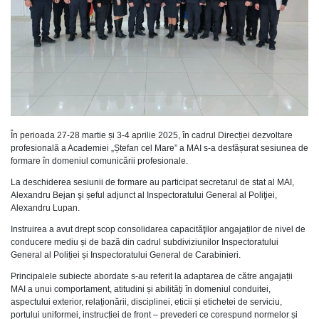
În perioada 27-28 martie și 3-4 aprilie 2025, în cadrul Direcției dezvoltare
profesională a Academiei „Ștefan cel Mare” a MAI s-a desfășurat sesiunea de
formare în domeniul comunicării profesionale.
La deschiderea sesiunii de formare au participat secretarul de stat al MAI,
Alexandru Bejan şi șeful adjunct al Inspectoratului General al Poliţiei,
Alexandru Lupan.
Instruirea a avut drept scop consolidarea capacităţilor angajaților de nivel de
conducere mediu și de bază din cadrul subdiviziunilor Inspectoratului
General al Poliției și Inspectoratului General de Carabinieri.
Principalele subiecte abordate s-au referit la adaptarea de către angajații
MAI a unui comportament, atitudini și abilități în domeniul conduitei,
aspectului exterior, relaționării, disciplinei, eticii și etichetei de serviciu,
portului uniformei, instrucției de front – prevederi ce corespund normelor și