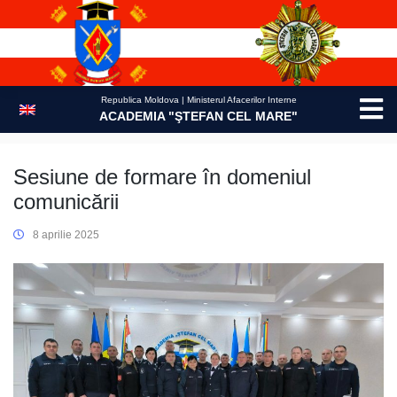
Skip
to
content
Republica Moldova | Ministerul Afacerilor Interne
ACADEMIA "ŞTEFAN CEL MARE"
Sesiune de formare în domeniul
comunicării
8 aprilie 2025