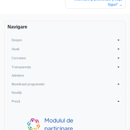
articole
Sigur!”
Navigare
Despre
Studii
Cercetare
Transparența
Admitere
Beneficiarii programelor
Noutăți
Presă