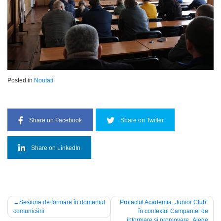
Posted in
Noutati
Share on Facebook
Share on Twitter
Share on LinkedIn
Navigare
Sesiune de formare în domeniul
Proiectul Academia „Junior Club”
comunicării
în contextul Campaniei de
în
informare şi promovare „Alege