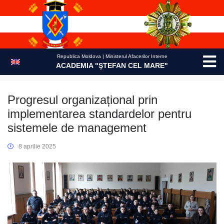
Skip
to
content
Republica Moldova | Ministerul Afacerilor Interne
ACADEMIA "ŞTEFAN CEL MARE"
Progresul organizațional prin
implementarea standardelor pentru
sistemele de management
8 aprilie 2025