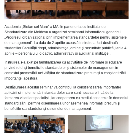
Academia „Ștefan cel Mare” a MAI în parteneriat cu Institutul de
Standardizare din Moldova a organizat seminarul informativ cu genericul:
„Progresul organizațional prin implementarea standardelor pentru sistemele
de management”. La data de 2 aprilie această instruire a fost destinată
studenților Facultăţii drept, administraţie, ordine şi securitate publică, iar la 4
aprilie – personalului didactic, administrativ și auxiliar al instituției.
Instruirea s-a axat pe familiarizarea cu activitățile de informare și educare
privind rolul și beneficiile standardelor și sistemelor de management în
contextul promovării activităților de standardizare precum și a conștientizării
importanței acestora.
Desfășurarea acestui seminar va contribui la conștientizarea importanței
aplicării și implementării standardelor care sunt necesare încă de la
formarea viitorilor specialiști, iar cooperarea cu mediul academic în domeniul
standardizării, permite diseminarea unor asemenea informații precum şi
beneficiile standardelor și sistemelor de management.