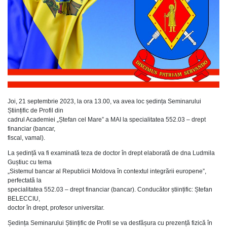
Joi, 21 septembrie 2023, la ora 13.00, va avea loc ședința Seminarului
Științific de Profil din
cadrul Academiei „Ștefan cel Mare” a MAI la specialitatea 552.03 – drept
financiar (bancar,
fiscal, vamal).
La ședință va fi examinată teza de doctor în drept elaborată de dna Ludmila
Guștiuc cu tema
„Sistemul bancar al Republicii Moldova în contextul integrării europene”,
perfectată la
specialitatea 552.03 – drept financiar (bancar). Conducător științific: Ștefan
BELECCIU,
doctor în drept, profesor universitar.
Ședința Seminarului Științific de Profil se va desfășura cu prezență fizică în