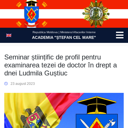
Skip
to
content
Republica Moldova | Ministerul Afacerilor Interne
ACADEMIA "ŞTEFAN CEL MARE"
Seminar științific de profil pentru
examinarea tezei de doctor în drept a
dnei Ludmila Guștiuc
23 august 2023