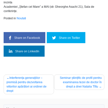
incinta
Academiei „Ștefan cel Mare” a MAI (str. Gheorghe Asachi 21), Sala de
conferințe.
Posted in
Noutati
Share on Facebook
Share on Twitter
Share on LinkedIn
Navigare
Interferența generațiilor –
Seminar științific de profil pentru
premisă pentru dezvoltarea
examinarea tezei de doctor în
în
viitorilor apărători ai ordinei de
drept a dnei Natalia Tîltu
articole
drept