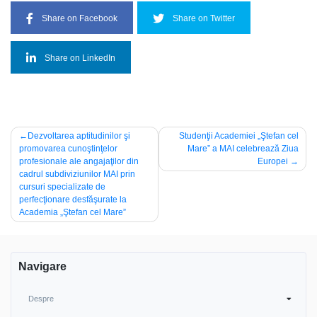
Share on Facebook
Share on Twitter
Share on LinkedIn
Navigare
Dezvoltarea aptitudinilor şi
Studenţii Academiei „Ştefan cel
promovarea cunoştinţelor
Mare” a MAI celebrează Ziua
în
profesionale ale angajaţilor din
Europei
articole
cadrul subdiviziunilor MAI prin
cursuri specializate de
perfecţionare desfăşurate la
Academia „Ştefan cel Mare”
Navigare
Despre