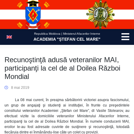
Skip
to
content
Republica Moldova | Ministerul Afacerilor Interne
ACADEMIA "ŞTEFAN CEL MARE"
Recunoştinţă adusă veteranilor MAI,
participanţi la cel de al Doilea Război
Mondial
8 mai 2019
La 08 mai curent, în preajma sărbătoririi victoriei asupra fascismului,
un grup de angajaţi şi studenţi ai instituţiei, în frunte cu preşedintele
consiliului veteranilor Academiei „Ştefan cel Mare”, dl Vasile Stolearov, au
efectuat vizite la domiciliile veteranilor Ministerului Afacerilor Interne,
participanţi la cel de al Doilea Război Mondial. În numele conducerii MAI,
eroilor le-au fost adresate cuvinte de susţinere şi recunoştinţă, totodată
fiecăruia dintre ei înmânându-lise câte un colet cu provizii.