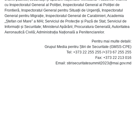
cu Inspectoratul General al Poliției, Inspectoratul General al Poliției de
Frontieră, Inspectoratul General pentru Situații de Urgență, Inspectoratul
General pentru Migrație, Inspectoratul General de Carabinieri, Academia
„Ștefan cel Mare” a MAI; Serviciul de Protecție și Pază de Stat; Serviciul de
Informații și Securitate; Ministerul Apărării; Procuratura Generală; Autoritatea
Aeronautică Civilă; Administrația Națională a Penitenciarelor.
Pentru mai multe detalii:
Grupul Media pentru Știri de Securitate (GMSS-CPE)
Tel: +373 22 255 255 /+373 67 255 255
Fax: +373 22 213 016
Email: stirisecuritatesummit2023@mai.gov.md