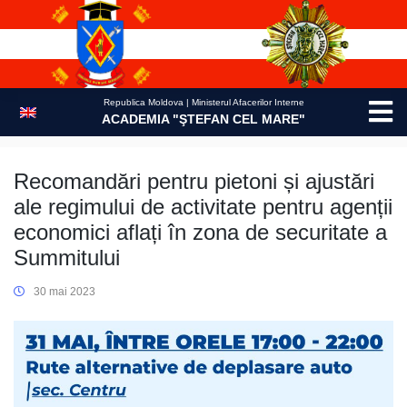
Skip
to
content
Republica Moldova | Ministerul Afacerilor Interne
ACADEMIA "ŞTEFAN CEL MARE"
Recomandări pentru pietoni și ajustări
ale regimului de activitate pentru agenții
economici aflați în zona de securitate a
Summitului
30 mai 2023