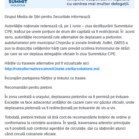
Grupul Media de Știri pentru Securitate informează:
Autoritățile naționale reiterează că, pe 1 iunie – ziua desfășurării Summitului
CPE, traficul pe unele porțiuni de drum din capitală va fi restricționat. În acest
sens, autoritățile recomandă rute alternative de deplasare a pietonilor,
autoturismelor prin municipiul Chișinău și zonele limitrofe. Astfel, GMSS a
pus la dispoziția cetățenilor hărți care prevăd ocolirea tronsonului de străzi
pe care se vor deplasa delegațiile oficiale în ziua Summitului CPE.
Hărțile cu traseele alternative pot fi vizualizate aici:
http://rutealternativesummit1iunie.stellarsolutions.md
Încurajăm partajarea hărților și linkului cu trasee.
Recomandări pentru pietoni:
În zona centrală a orașului, deplasarea pietonilor va fi permisă pe trotuare.
Excepție va face adiacentul unităților de cazare care vor găzdui oficialii, unde
deplasarea pietonală va fi redirecționată pe trotuarele de vis-a-vis.
Totodată, pietonii trebuie să țină cont de recomandările forțelor de ordine și
conformarea la cerințele acestora. În speță, traversarea arterelor principale
va fi posibilă sub controlul agenților de circulație, dar cu staționări atunci
când circulă coloanele oficiale.