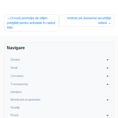
Navigare
O nouă promoţie de ofiţeri
Instruiri pe domeniul securității
pregătiți pentru activitate în cadrul
rutiere
în
MAI
articole
Navigare
Despre
Studii
Cercetare
Transparența
Admitere
Beneficiarii programelor
Noutăți
Presă