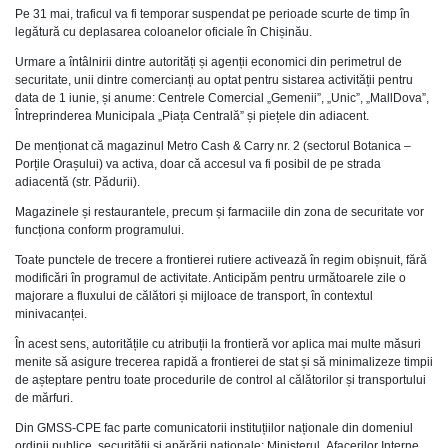
Pe 31 mai, traficul va fi temporar suspendat pe perioade scurte de timp în
legătură cu deplasarea coloanelor oficiale în Chișinău.
Urmare a întâlnirii dintre autorități și agenții economici din perimetrul de
securitate, unii dintre comercianți au optat pentru sistarea activității pentru
data de 1 iunie, și anume: Centrele Comercial „Gemenii”, „Unic”, „MallDova”,
Întreprinderea Municipala „Piața Centrală” și piețele din adiacent.
De menționat că magazinul Metro Cash & Carry nr. 2 (sectorul Botanica –
Porțile Orașului) va activa, doar că accesul va fi posibil de pe strada
adiacentă (str. Pădurii).
Magazinele și restaurantele, precum și farmaciile din zona de securitate vor
funcționa conform programului.
Toate punctele de trecere a frontierei rutiere activează în regim obișnuit, fără
modificări în programul de activitate. Anticipăm pentru următoarele zile o
majorare a fluxului de călători și mijloace de transport, în contextul
minivacanței.
În acest sens, autoritățile cu atribuții la frontieră vor aplica mai multe măsuri
menite să asigure trecerea rapidă a frontierei de stat și să minimalizeze timpii
de așteptare pentru toate procedurile de control al călătorilor și transportului
de mărfuri.
Din GMSS-CPE fac parte comunicatorii instituțiilor naționale din domeniul
ordinii publice, securității și apărării naționale: Ministerul Afacerilor Interne