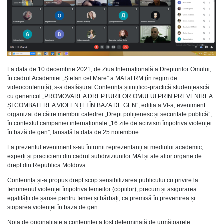
La data de 10 decembrie 2021, de Ziua Internațională a Drepturilor Omului,
în cadrul Academiei „Ștefan cel Mare” a MAI al RM (în regim de
videoconferință), s-a desfășurat Conferința științifico-practică studențească
cu genericul „PROMOVAREA DREPTURILOR OMULUI PRIN PREVENIREA
ȘI COMBATEREA VIOLENȚEI ÎN BAZA DE GEN”, ediția a VI-a, eveniment
organizat de către membrii catedrei „Drept polițienesc și securitate publică”,
în contextul campaniei internaționale „16 zile de activism împotriva violenței
în bază de gen”, lansată la data de 25 noiembrie.
La prezentul eveniment s-au întrunit reprezentanți ai mediului academic,
experți și practicieni din cadrul subdiviziunilor MAI și ale altor organe de
drept din Republica Moldova.
Conferința și-a propus drept scop sensibilizarea publicului cu privire la
fenomenul violenței împotriva femeilor (copiilor), precum și asigurarea
egalității de șanse pentru femei și bărbați, ca premisă în prevenirea și
stoparea violenței în baza de gen.
Nota de originalitate a conferinței a fost determinată de următoarele