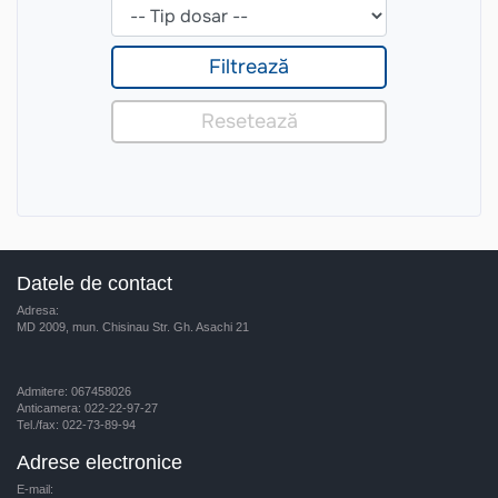
Datele de contact
Adresa:
MD 2009, mun. Chisinau Str. Gh. Asachi 21
Admitere: 067458026
Anticamera: 022-22-97-27
Tel./fax: 022-73-89-94
Adrese electronice
E-mail: