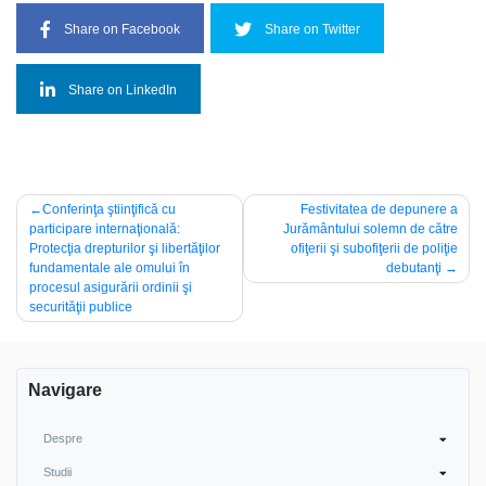
Share on Facebook
Share on Twitter
Share on LinkedIn
Navigare
Conferinţa ştiinţifică cu
Festivitatea de depunere a
participare internaţională:
Jurământului solemn de către
în
Protecţia drepturilor şi libertăţilor
ofiţerii şi subofiţerii de poliţie
articole
fundamentale ale omului în
debutanţi
procesul asigurării ordinii şi
securităţii publice
Navigare
Despre
Studii