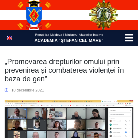
Skip
to
content
Republica Moldova | Ministerul Afacerilor Interne
ACADEMIA "ŞTEFAN CEL MARE"
„Promovarea drepturilor omului prin
prevenirea și combaterea violenței în
baza de gen”
10 decembrie 2021