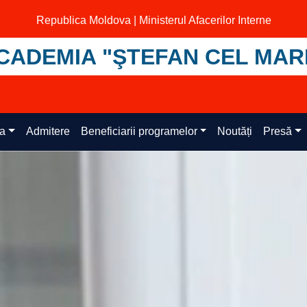
Republica Moldova | Ministerul Afacerilor Interne
CADEMIA "ŞTEFAN CEL MAR
ța
Admitere
Beneficiarii programelor
Noutăți
Presă