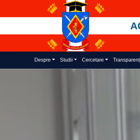
Skip
to
content
A
Despre
Studii
Cercetare
Transparen