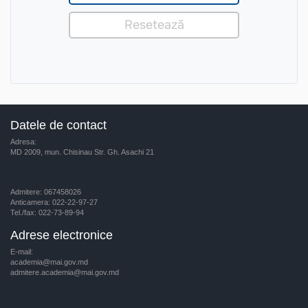
Datele de contact
Adresa:
MD 2009, mun. Chisinau Str. Gh. Asachi 21
Admitere: 067458026
Anticamera: 022-22-97-27
Tel./fax: 022-73-89-94
Adrese electronice
E-mail:
academia@mai.gov.md
admitere.academia@mai.gov.md