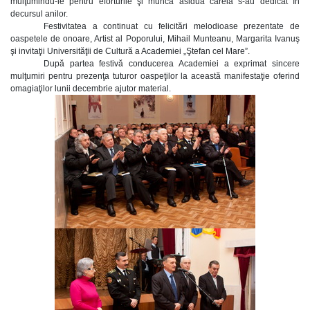
mulţumindu-le pentru eforturile şi munca asiduă căreia s-au dedicat în
decursul anilor.
Festivitatea a continuat cu felicitări melodioase prezentate de
oaspetele de onoare, Artist al Poporului, Mihail Munteanu, Margarita Ivanuş
şi invitaţii Universităţii de Cultură a Academiei „Ştefan cel Mare”.
După partea festivă conducerea Academiei a exprimat sincere
mulţumiri pentru prezenţa tuturor oaspeţilor la această manifestaţie oferind
omagiaţilor lunii decembrie ajutor material.