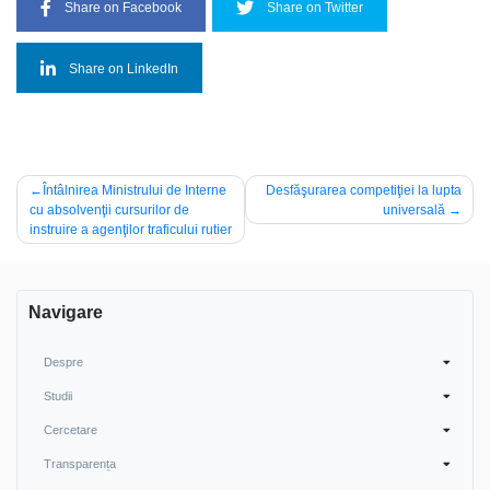
Share on Facebook
Share on Twitter
Share on LinkedIn
Navigare
Întâlnirea Ministrului de Interne
Desfăşurarea competiţiei la lupta
cu absolvenţii cursurilor de
universală
în
instruire a agenţilor traficului rutier
articole
Navigare
Despre
Studii
Cercetare
Transparența