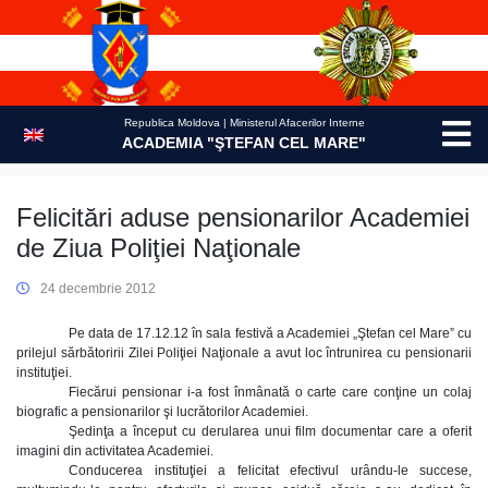
Skip
to
content
Republica Moldova | Ministerul Afacerilor Interne
ACADEMIA "ŞTEFAN CEL MARE"
Felicitări aduse pensionarilor Academiei
de Ziua Poliţiei Naţionale
24 decembrie 2012
Pe data de 17.12.12 în sala festivă a Academiei „Ştefan cel Mare” cu
prilejul sărbătoririi Zilei Poliţiei Naţionale a avut loc întrunirea cu pensionarii
instituţiei.
Fiecărui pensionar i-a fost înmânată o carte care conţine un colaj
biografic a pensionarilor şi lucrătorilor Academiei.
Şedinţa a început cu derularea unui film documentar care a oferit
imagini din activitatea Academiei.
Conducerea instituţiei a felicitat efectivul urându-le succese,