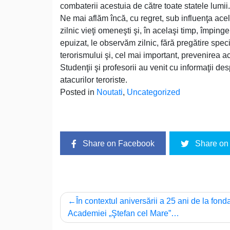
combaterii acestuia de către toate statele lumii.
Ne mai aflăm încă, cu regret, sub influenţa ace
zilnic vieţi omeneşti şi, în acelaşi timp, împin
epuizat, le observăm zilnic, fără pregătire specia
terorismului şi, cel mai important, prevenirea 
Studenţii şi profesorii au venit cu informaţii 
atacurilor teroriste.
Posted in
Noutati
,
Uncategorized
Share on Facebook
Share on 
Navigare
În contextul aniversării a 25 ani de la fond
Academiei „Ştefan cel Mare”…
în