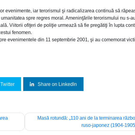
lor evenimente, iar terorismul şi radicalizarea continuă să răpe
ge umanitatea spre regres moral. Ameninţările terorismului nu s-a
lă. Viitorii ofiţeri de poliţie urmează să fie pregătiţi în lupta con
acestui fenomen.
despre evenimentele din 11 septembrie 2001, şi au comemorat vict
Twitter
Share on LinkedIn
area
Masă rotundă: „110 ani de la terminarea războ
ruso-japonez (1904-1905