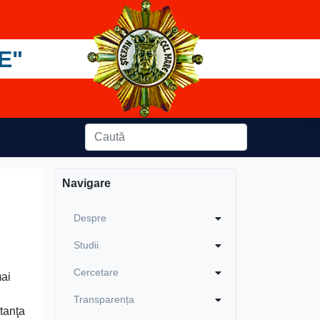
E"
Navigare
Despre
Studii
Cercetare
mai
Transparența
rtanţa