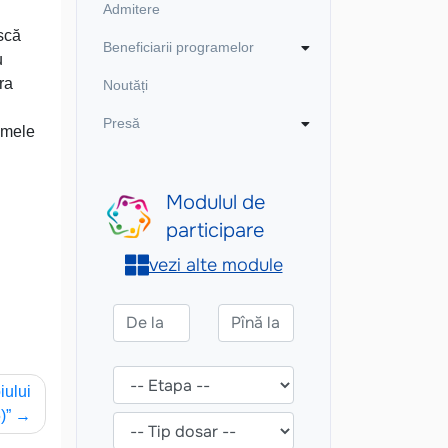
Admitere
ască
Beneficiarii programelor
u
tra
Noutăți
Presă
imele
iului
)”