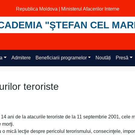
Republica Moldova | Ministerul Afacerilor Interne
CADEMIA "ŞTEFAN CEL MAR
ța
Admitere
Beneficiarii programelor
Noutăți
Presă
rilor teroriste
4 ani de la atacurile teroriste de la 11 septembrie 2001, cele 
 morţi.
 o mică lecţie despre pericolul terorismului, consecinţele, impo