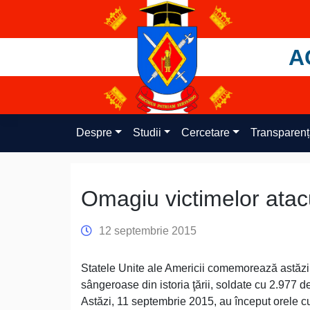
Skip
to
content
A
Despre
Studii
Cercetare
Transparen
Omagiu victimelor atacu
12 septembrie 2015
Statele Unite ale Americii comemorează astăzi 1
sângeroase din istoria ţării, soldate cu 2.977 de
Astăzi, 11 septembrie 2015, au început orele cu