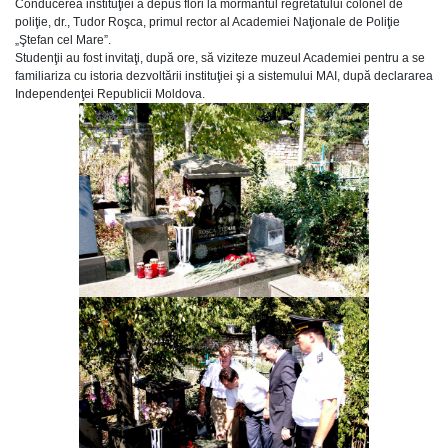
Conducerea instituţiei a depus flori la mormântul regretatului colonel de
poliţie, dr., Tudor Roşca, primul rector al Academiei Naţionale de Poliţie
„Ştefan cel Mare”.
Studenţii au fost invitaţi, după ore, să viziteze muzeul Academiei pentru a se
familiariza cu istoria dezvoltării instituţiei şi a sistemului MAI, după declararea
Independenţei Republicii Moldova.