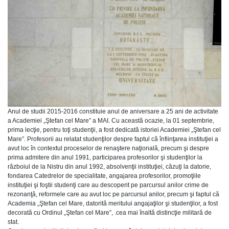
Anul de studii 2015-2016 constituie anul de aniversare a 25 ani de activitate
a Academiei „Ştefan cel Mare” a MAI. Cu această ocazie, la 01 septembrie,
prima lecţie, pentru toţi studenţii, a fost dedicată istoriei Academiei „Ştefan cel
Mare”. Profesorii au relatat studenţilor despre faptul că înfiinţarea instituţiei a
avut loc în contextul proceselor de renaştere naţională, precum şi despre
prima admitere din anul 1991, participarea profesorilor şi studenţilor la
războiul de la Nistru din anul 1992, absolvenţii instituţiei, căzuţi la datorie,
fondarea Catedrelor de specialitate, angajarea profesorilor, promoţiile
instituţiei şi foştii studenţi care au descoperit pe parcursul anilor crime de
rezonanţă, reformele care au avut loc pe parcursul anilor, precum şi faptul că
Academia „Ştefan cel Mare, datorită meritului angajaţilor şi studenţilor, a fost
decorată cu Ordinul „Ştefan cel Mare”, .cea mai înaltă distincţie militară de
stat.