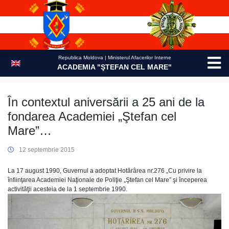
Skip
to
content
Republica Moldova | Ministerul Afacerilor Interne
ACADEMIA "ŞTEFAN CEL MARE"
În contextul aniversării a 25 ani de la
fondarea Academiei „Ştefan cel
Mare”…
12 septembrie 2015
La 17 august 1990, Guvernul a adoptat Hotărârea nr.276 „Cu privire la
înfiinţarea Academiei Naţionale de Poliţie „Ştefan cel Mare” şi începerea
activităţii acesteia de la 1 septembrie 1990.