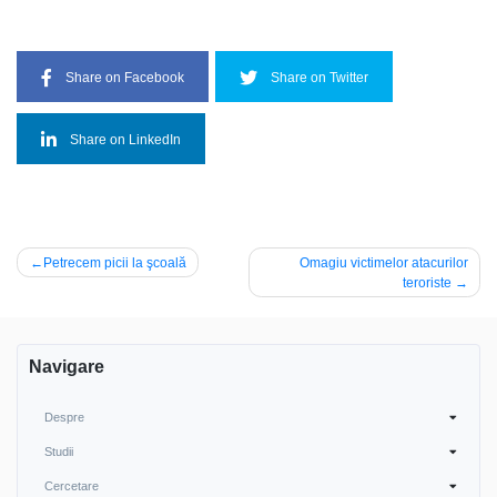
Share on Facebook
Share on Twitter
Share on LinkedIn
Navigare
Petrecem picii la şcoală
Omagiu victimelor atacurilor
teroriste
în
articole
Navigare
Despre
Studii
Cercetare