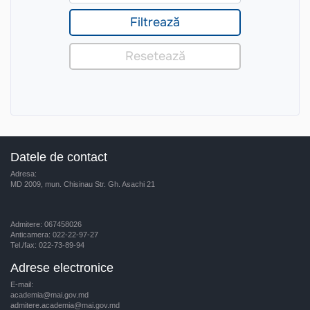
Datele de contact
Adresa:
MD 2009, mun. Chisinau Str. Gh. Asachi 21
Admitere: 067458026
Anticamera: 022-22-97-27
Tel./fax: 022-73-89-94
Adrese electronice
E-mail:
academia@mai.gov.md
admitere.academia@mai.gov.md