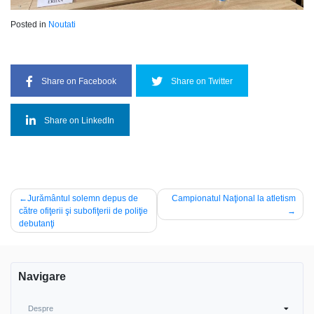
Posted in
Noutati
Share on Facebook
Share on Twitter
Share on LinkedIn
Navigare
Jurământul solemn depus de
Campionatul Naţional la atletism
către ofiţerii şi subofiţerii de poliţie
în
debutanţi
articole
Navigare
Despre