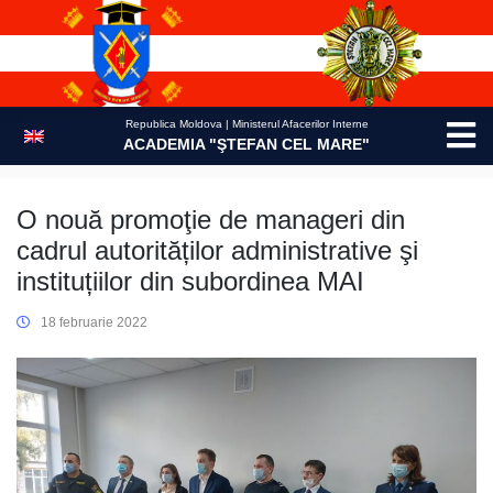
Skip
to
content
Republica Moldova | Ministerul Afacerilor Interne
ACADEMIA "ŞTEFAN CEL MARE"
O nouă promoţie de manageri din
cadrul autorităților administrative şi
instituțiilor din subordinea MAI
18 februarie 2022