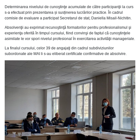
Determinarea nivelului de cunoştinţe acumulate de către participanţii la curs
s-a efectuat prin prezentarea și susținerea lucrărilor practice. În cadrul
comisie de evaluare a participat Secretarul de stat, Daniella Misail-Nichitin.
Absolvenţii au exprimat recunoştinţă formatorilor pentru profesionalismul şi
experienţa oferită în timpul cursului, fiind convinşi de faptul că cunoştinţele
asimilate le vor spori nivelul profesional în exercitarea activităţii manageriale.
La finalul cursului, celor 39 de angajaţi din cadrul subdiviziunilor
subordonate ale MAI li s-au eliberat certificate confirmative de absolvire.