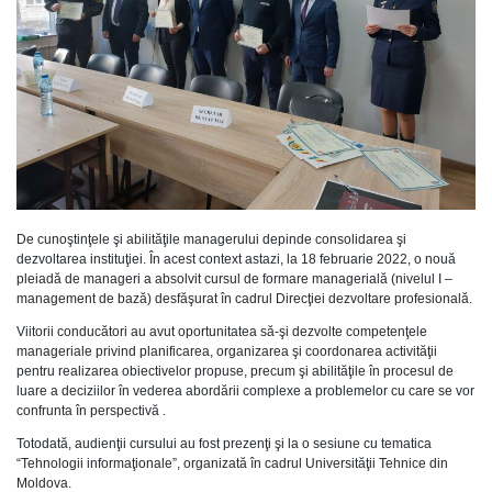
De cunoştinţele şi abilităţile managerului depinde consolidarea şi
dezvoltarea instituţiei. În acest context astazi, la 18 februarie 2022, o nouă
pleiadă de manageri a absolvit cursul de formare managerială (nivelul I –
management de bază) desfăşurat în cadrul Direcţiei dezvoltare profesională.
Viitorii conducători au avut oportunitatea să-şi dezvolte competenţele
manageriale privind planificarea, organizarea şi coordonarea activităţii
pentru realizarea obiectivelor propuse, precum şi abilităţile în procesul de
luare a deciziilor în vederea abordării complexe a problemelor cu care se vor
confrunta în perspectivă .
Totodată, audienţii cursului au fost prezenţi şi la o sesiune cu tematica
“Tehnologii informaţionale”, organizată în cadrul Universităţii Tehnice din
Moldova.