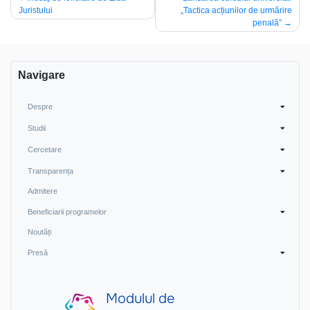
Juristului
„Tactica acțiunilor de urmărire
în
penală”
articole
Navigare
Despre
Studii
Cercetare
Transparența
Admitere
Beneficiarii programelor
Noutăți
Presă