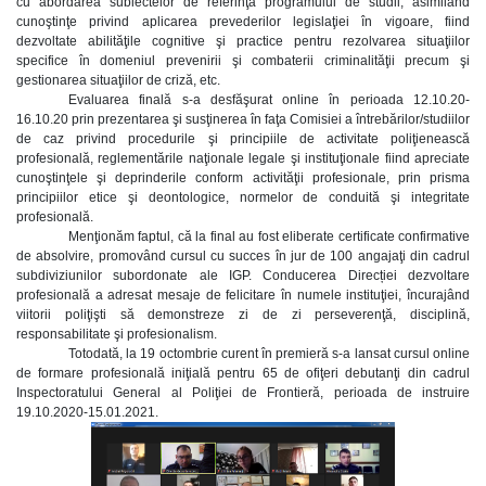
cu abordarea subiectelor de referinţă programului de studii, asimilând
cunoştinţe privind aplicarea prevederilor legislaţiei în vigoare, fiind
dezvoltate abilităţile cognitive şi practice pentru rezolvarea situaţiilor
specifice în domeniul prevenirii şi combaterii criminalităţii precum şi
gestionarea situaţiilor de criză, etc.
Evaluarea finală s-a desfăşurat online în perioada 12.10.20-
16.10.20 prin prezentarea şi susţinerea în faţa Comisiei a întrebărilor/studiilor
de caz privind procedurile şi principiile de activitate poliţienească
profesională, reglementările naţionale legale şi instituţionale fiind apreciate
cunoştinţele şi deprinderile conform activităţii profesionale, prin prisma
principiilor etice şi deontologice, normelor de conduită şi integritate
profesională.
Menţionăm faptul, că la final au fost eliberate certificate confirmative
de absolvire, promovând cursul cu succes în jur de 100 angajaţi din cadrul
subdiviziunilor subordonate ale IGP. Conducerea Direcției dezvoltare
profesională a adresat mesaje de felicitare în numele instituţiei, încurajând
viitorii poliţişti să demonstreze zi de zi perseverenţă, disciplină,
responsabilitate şi profesionalism.
Totodată, la 19 octombrie curent în premieră s-a lansat cursul online
de formare profesională iniţială pentru 65 de ofiţeri debutanţi din cadrul
Inspectoratului General al Poliţiei de Frontieră, perioada de instruire
19.10.2020-15.01.2021.