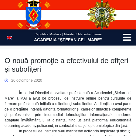
Skip
to
content
Republica Moldova | Ministerul Afacerilor Interne
ACADEMIA "ŞTEFAN CEL MARE"
O nouă promoţie a efectivului de ofiţeri
şi subofiţeri
20 octombrie 2020
În cadrul Direcţiei dezvoltare profesională a Academiei „Ştefan cel
Mare” a MAI a avut lor procesul de instruire online pentru cursurile de
formare profesională iniţială a ofiţerilor şi subofiţerilor. Audienţii au avut parte
de o pregătire intensă datorită formatorilor şi cadrelor didactice competente
şi profesioniste prin intermediul tehnologiilor informaţionale moderne
adaptate învăţământului la distanţă, fiind utilizată platforma educaţională
elearning.academy.police.md, în contextul situaţiei epidemiologice din ţară.
În procesul de instruire s-au manifestat activ prin implicare şi discuţii