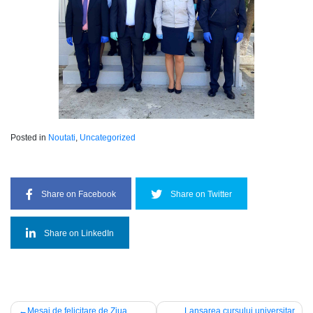
Posted in
Noutati
,
Uncategorized
Share on Facebook
Share on Twitter
Share on LinkedIn
Navigare
Mesaj de felicitare de Ziua
Lansarea cursului universitar