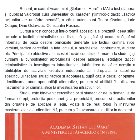
Recent, în cadrul Academiei „Ștefan cel Mare” a MAI a fost elaborat
și publicat valorosul curs universitar cu caracter științifico-didactic „Tactica
acțiunilor de urmărire penală”, a cărui autori sunt Tudor Osoianu, Iurie
Odagiu, Dinu Ostavciuc, Constantin Rusnac.
Cursul a fost conceput într-o formă accesibilă și prezintă ideea stării
actuale a tacticii criminalistice ca disciplină științifică și academică, oferă
informații de bază despre principiile generale ale tacticii criminalistice,
versiuni, tactica cercetării la fața locului, a percheziției, confruntare, audiere
etc. Principalele obiective ale acestei lucrări constituie formarea la studenți și
cursanți a cunoștințelor aprofundate despre aplicarea legităților tacticii
criminalistice la investigarea infracțiunilor, dobândirea de către aceștia a
abilităților de activitate creativă independentă, îndreptată la stabilirea
specificului fiecărei situații tactice și adoptarea, după caz, a deciziilor optime,
identificarea unor oportunități alternative, precum și abilități în utilizarea
instrumentelor criminalistice la investigarea infracțiunilor.
Studiu este binevenit cercetătorilor și studenților de la domeniile de
formare drept, protecția persoanei și a proprietății, precum și practicienilor
din organele de aplicare a legii. Poate fi de real folos în instruirea
masteranzilor, a audienților INJ, precum și în avansarea studiilor la doctorat.