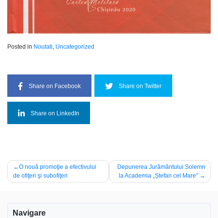
Posted in
Noutati
,
Uncategorized
Share on Facebook
Share on Twitter
Share on LinkedIn
Navigare
O nouă promoţie a efectivului
Depunerea Jurământului Solemn
de ofiţeri şi subofiţeri
la Academia „Ștefan cel Mare”
în
articole
Navigare