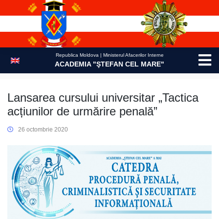
Skip
to
content
Republica Moldova | Ministerul Afacerilor Interne
ACADEMIA "ŞTEFAN CEL MARE"
Lansarea cursului universitar „Tactica
acțiunilor de urmărire penală”
26 octombrie 2020