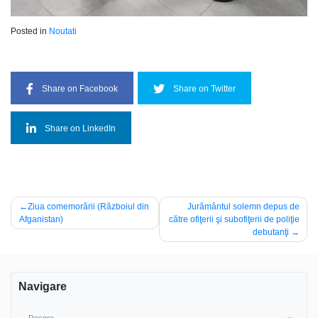
Posted in
Noutati
Share on Facebook
Share on Twitter
Share on LinkedIn
Navigare
Ziua comemorării (Războiul din
Jurământul solemn depus de
Afganistan)
către ofiţerii şi subofiţerii de poliţie
în
debutanţi
articole
Navigare