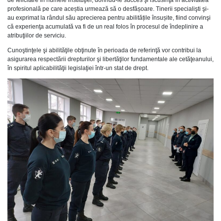
profesională pe care aceștia urmează să o desfășoare. Tinerii specialişti şi-
au exprimat la rândul său aprecierea pentru abilitățile însușite, fiind convinşi
că experienţa acumulată va fi de un real folos în procesul de îndeplinire a
atribuţiilor de serviciu.
Cunoştinţele şi abilităţile obţinute în perioada de referinţă vor contribui la
asigurarea respectării drepturilor şi libertăţilor fundamentale ale cetăţeanului,
în spiritul aplicabilităţii legislaţiei într-un stat de drept.