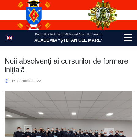
Skip
to
content
Republica Moldova | Ministerul Afacerilor Interne
ACADEMIA "ŞTEFAN CEL MARE"
Noii absolvenţi ai cursurilor de formare
iniţială
15 februarie 2022