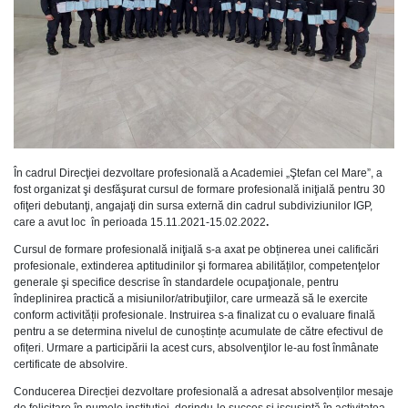
În cadrul Direcţiei dezvoltare profesională a Academiei „Ştefan cel Mare”, a
fost organizat şi desfăşurat cursul de formare profesională iniţială pentru 30
ofiţeri debutanţi, angajaţi din sursa externă din cadrul subdiviziunilor IGP,
care a avut loc în perioada 15.11.2021-15.02.2022
.
Cursul de formare profesională iniţială s-a axat pe obținerea unei calificări
profesionale, extinderea aptitudinilor şi formarea abilităților, competenţelor
generale şi specifice descrise în standardele ocupaţionale, pentru
îndeplinirea practică a misiunilor/atribuţiilor, care urmează să le exercite
conform activității profesionale. Instruirea s-a finalizat cu o evaluare finală
pentru a se determina nivelul de cunoștințe acumulate de către efectivul de
ofițeri. Urmare a participării la acest curs, absolvenţilor le-au fost înmânate
certificate de absolvire.
Conducerea Direcției dezvoltare profesională a adresat absolvenților mesaje
de felicitare în numele instituţiei, dorindu-le succes şi iscusinţă în activitatea