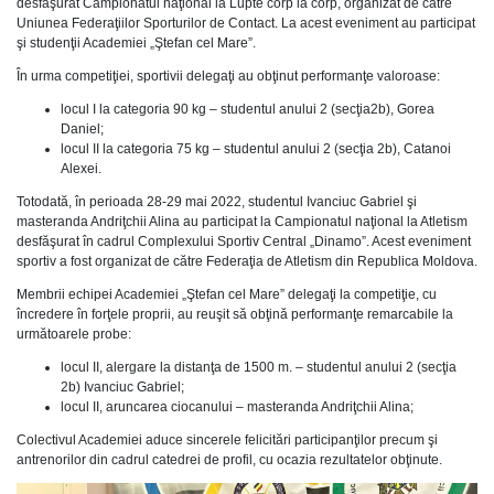
desfăşurat Campionatul naţional la Lupte corp la corp, organizat de către
Uniunea Federaţiilor Sporturilor de Contact. La acest eveniment au participat
şi studenţii Academiei „Ştefan cel Mare”.
În urma competiţiei, sportivii delegaţi au obţinut performanţe valoroase:
locul I la categoria 90 kg – studentul anului 2 (secţia2b), Gorea
Daniel;
locul II la categoria 75 kg – studentul anului 2 (secţia 2b), Catanoi
Alexei.
Totodată, în perioada 28-29 mai 2022, studentul Ivanciuc Gabriel şi
masteranda Andriţchii Alina au participat la Campionatul naţional la Atletism
desfăşurat în cadrul Complexului Sportiv Central „Dinamo”. Acest eveniment
sportiv a fost organizat de către Federaţia de Atletism din Republica Moldova.
Membrii echipei Academiei „Ştefan cel Mare” delegaţi la competiţie, cu
încredere în forţele proprii, au reuşit să obţină performanţe remarcabile la
următoarele probe:
locul II, alergare la distanţa de 1500 m. – studentul anului 2 (secţia
2b) Ivanciuc Gabriel;
locul II, aruncarea ciocanului – masteranda Andriţchii Alina;
Colectivul Academiei aduce sincerele felicitări participanţilor precum şi
antrenorilor din cadrul catedrei de profil, cu ocazia rezultatelor obţinute.