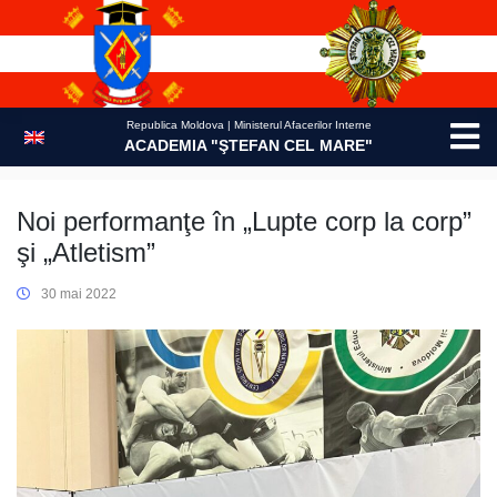
Skip
to
content
Republica Moldova | Ministerul Afacerilor Interne
ACADEMIA "ŞTEFAN CEL MARE"
Noi performanţe în „Lupte corp la corp”
şi „Atletism”
30 mai 2022