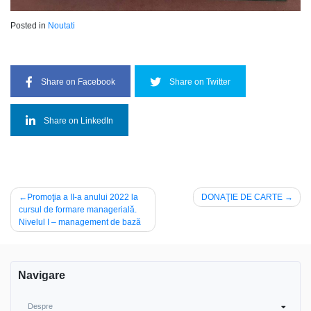
Posted in
Noutati
Share on Facebook
Share on Twitter
Share on LinkedIn
Navigare
Promoţia a II-a anului 2022 la
DONAŢIE DE CARTE
cursul de formare managerială.
în
Nivelul I – management de bază
articole
Navigare
Despre