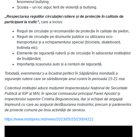
fenomenul bullying;
Școala – un loc sigur, ferit de violență și bullying.
„Respectarea regulilor circulației rutiere și de protecție în calitate de
participant la trafic”,
care a inclus:
Reguli de circulație și recomandări de protecție în calitate de pieton;
Reguli de circulație pe drumurile publice cu utilizarea eco-
transportului și a echipamentului special (bicicleta, skateboard,
trotineta etc);
Elemente de siguranță rutieră și de circulație în adiacentul instituțiilor
de învățământ;
Importanța scaunului auto și a centurii de siguranță.
Totodată, evenimentul s-a încadrat perfect în Săptămâna mondială a
siguranței rutiere care se sărbătorește anul curent în perioada 15-21 mai.
Colectivul instituției aduce mulțumiri Inspectoratului Național de Securitate
Publică al IGP al MAI, în special comisarului principal Pavel Apostol și
inspectorului superior Cristina Bogusevscaia, dar și echipei de angajați
împreună cu care au asigurat desfășurarea instruirilor, precum și partenerilor
de proiecte comune pe linia activității de serviciu.
https://www.moldpres.md/news/2023/05/25/23004221