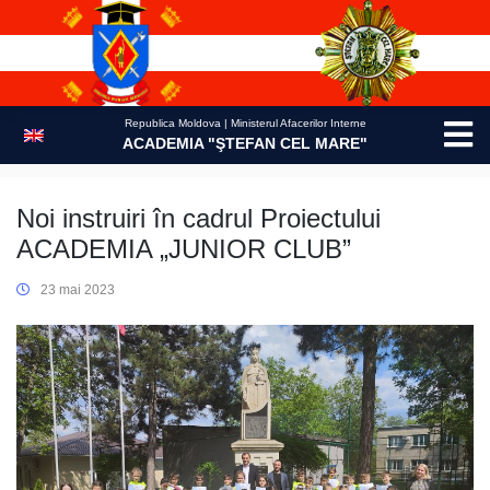
Skip
to
content
Republica Moldova | Ministerul Afacerilor Interne
ACADEMIA "ŞTEFAN CEL MARE"
Noi instruiri în cadrul Proiectului
ACADEMIA „JUNIOR CLUB”
23 mai 2023