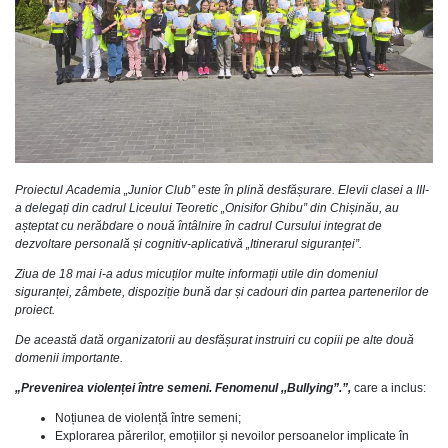
Proiectul Academia „Junior Club” este în plină desfășurare. Elevii clasei a III-
a
delegați din cadrul Liceului Teoretic „Onisifor Ghibu” din Chișinău, au
așteptat cu nerăbdare o nouă întâlnire în cadrul Cursului integrat de
dezvoltare personală și cognitiv-aplicativă „Itinerarul siguranței”.
Ziua de 18 mai i-a adus micuților multe informații utile din domeniul
siguranței, zâmbete, dispoziție bună dar și cadouri din partea partenerilor de
proiect.
De această dată organizatorii au desfășurat instruiri cu copiii pe alte două
domenii importante.
„Prevenirea violenței între semeni. Fenomenul ,,Bullying”.”
,
care a inclus:
Noțiunea de violență între semeni;
Explorarea părerilor, emoțiilor și nevoilor persoanelor implicate în