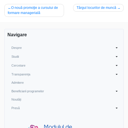
Navigare
O nouă promoţie a cursului de
Târgul locurilor de muncă
formare managerială
în
articole
Navigare
Despre
Studii
Cercetare
Transparența
Admitere
Beneficiarii programelor
Noutăți
Presă