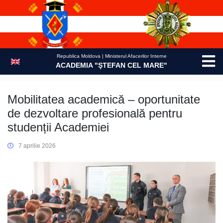
Skip
to
content
Republica Moldova | Ministerul Afacerilor Interne
ACADEMIA "ŞTEFAN CEL MARE"
Mobilitatea academică – oportunitate
de dezvoltare profesională pentru
studenții Academiei
7 aprilie 2026