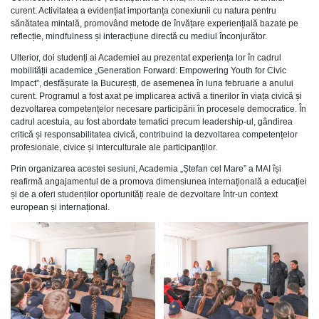
curent. Activitatea a evidențiat importanța conexiunii cu natura pentru
sănătatea mintală, promovând metode de învățare experiențială bazate pe
reflecție, mindfulness și interacțiune directă cu mediul înconjurător.
Ulterior, doi studenți ai Academiei au prezentat experiența lor în cadrul
mobilității academice „Generation Forward: Empowering Youth for Civic
Impact”, desfășurate la București, de asemenea în luna februarie a anului
curent. Programul a fost axat pe implicarea activă a tinerilor în viața civică și
dezvoltarea competențelor necesare participării în procesele democratice. În
cadrul acestuia, au fost abordate tematici precum leadership-ul, gândirea
critică și responsabilitatea civică, contribuind la dezvoltarea competențelor
profesionale, civice și interculturale ale participanților.
Prin organizarea acestei sesiuni, Academia „Ștefan cel Mare” a MAI își
reafirmă angajamentul de a promova dimensiunea internațională a educației
și de a oferi studenților oportunități reale de dezvoltare într-un context
european și internațional.