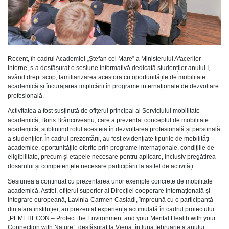
Recent, în cadrul Academiei „Ștefan cel Mare” a Ministerului Afacerilor
Interne, s-a desfășurat o sesiune informativă dedicată studenților anului I,
având drept scop, familiarizarea acestora cu oportunitățile de mobilitate
academică și încurajarea implicării în programe internaționale de dezvoltare
profesională.
Activitatea a fost susținută de ofițerul principal al Serviciului mobilitate
academică, Boris Brâncoveanu, care a prezentat conceptul de mobilitate
academică, subliniind rolul acesteia în dezvoltarea profesională și personală
a studenților. În cadrul prezentării, au fost evidențiate tipurile de mobilități
academice, oportunitățile oferite prin programe internaționale, condițiile de
eligibilitate, precum și etapele necesare pentru aplicare, inclusiv pregătirea
dosarului și competențele necesare participării la astfel de activități.
Sesiunea a continuat cu prezentarea unor exemple concrete de mobilitate
academică. Astfel, ofițerul superior al Direcției cooperare internațională și
integrare europeană, Lavinia-Carmen Casiadi, împreună cu o participantă
din afara instituției, au prezentat experiența acumulată în cadrul proiectului
„PEMEHECON – Protect the Environment and your Mental Health with your
Connection with Nature”, desfășurat la Viena, în luna februarie a anului