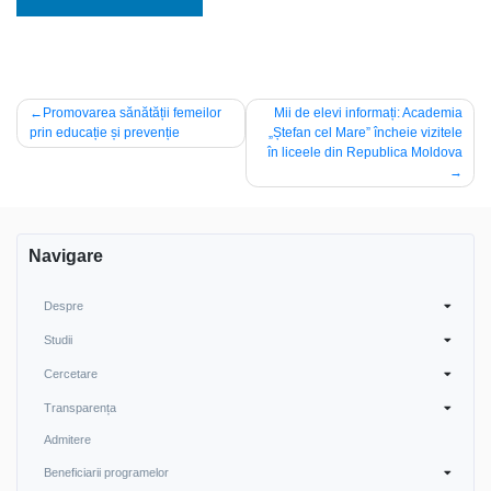
Navigare
Promovarea sănătății femeilor
Mii de elevi informați: Academia
prin educație și prevenție
„Ștefan cel Mare” încheie vizitele
în
în liceele din Republica Moldova
articole
Navigare
Despre
Studii
Cercetare
Transparența
Admitere
Beneficiarii programelor