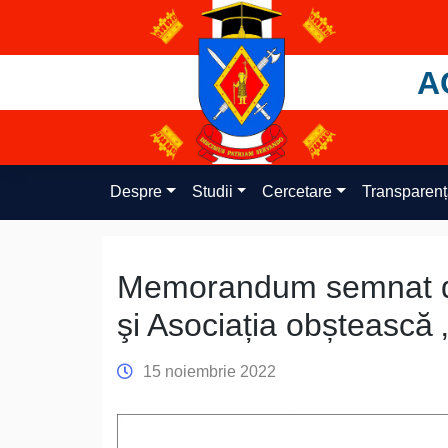
Skip
to
content
A
Despre
Studii
Cercetare
Transparen
Memorandum semnat di
şi Asociația obștească „
15 noiembrie 2022