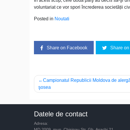
În acest scop, cele două părţi au decis să-şi une
voluntariat ce vor spori încrederea societății civi
Posted in
Noutati
Share on Facebook
Share on 
Navigare
Campionatul Republicii Moldova de alergă
şosea
în
articole
Datele de contact
Adresa:
MD 2009, mun. Chisinau Str. Gh. Asachi 21