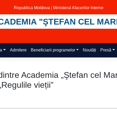
Republica Moldova | Ministerul Afacerilor Interne
CADEMIA "ŞTEFAN CEL MAR
ța
Admitere
Beneficiarii programelor
Noutăți
Presă
ntre Academia „Ştefan cel Ma
Regulile vieții”