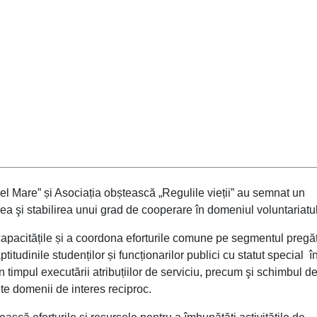
l Mare” și Asociația obștească „Regulile vieții” au semnat un
a şi stabilirea unui grad de cooperare în domeniul voluntariatul
acitățile și a coordona eforturile comune pe segmentul pregăti
itudinile studenților și funcționarilor publici cu statut special î
n timpul executării atribuțiilor de serviciu, precum şi schimbul d
ite domenii de interes reciproc.