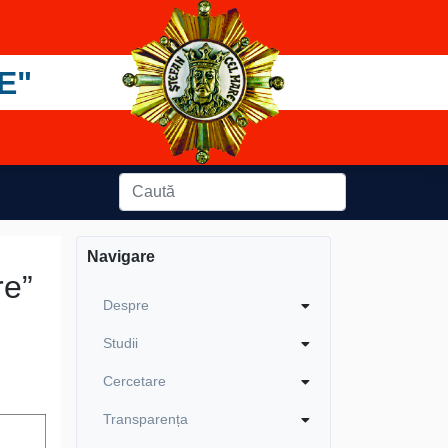
E"
Navigare
re”
Despre
Studii
Cercetare
Transparența