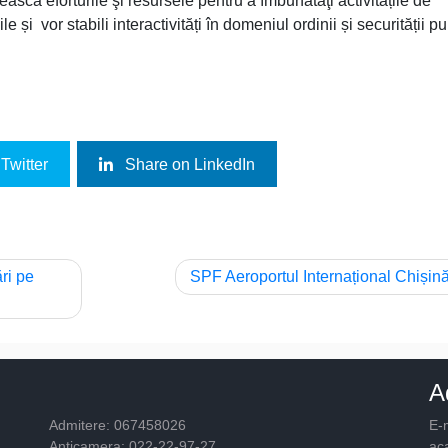
ască eforturile şi resursele pentru a îmbunătăţi activitățile de
le și vor stabili interactivități în domeniul ordinii și securității pu
Twitter
Share on LinkedIn
ri pe
SPF Aeroportul Internațional Chișin
A
Admitere: 067458026
E-m
Anticamera: 022-22-97-27
ac