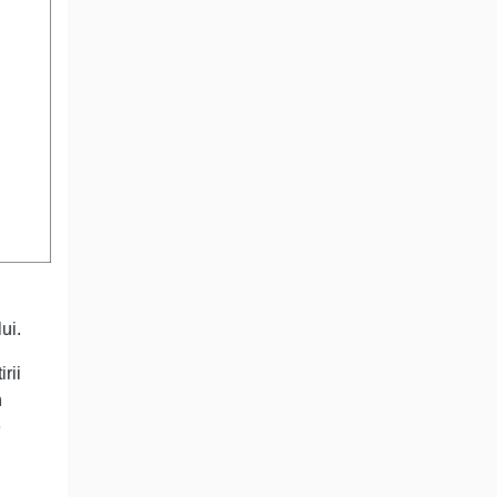
ui.
rii
n
e