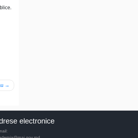
blice.
ău
drese electronice
ail:
ademia@mai.gov.md