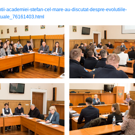
tii-academiei-stefan-cel-mare-au-discutat-despre-evolutiile-
ectuale_76161403.html