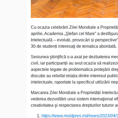
Cu ocazia celebrării Zilei Mondiale a Proprietăț
aprilie, Academia „Ştefan cel Mare” a desfăşur
Intelectuală – evoluții, provocări și perspective
30 de studenți interesaţi de tematica abordată.
Sesiunea ştiinţifică s-a axat pe dezbaterea mecan
civil, iar participanții au avut ocazia să realiz
aspectele legate de problematica protejării dre
discuție au reliefat relația dintre interesul publi
intelectuale, raportate la specificul utilizării nep
Marcarea Zilei Mondiale a Proprietății Intelectu
vederea dezvoltării unui sistem internaţional ef
creativitatea şi respectarea drepturilor tuturor ac
https://www.moldpres.md/news/2023/04