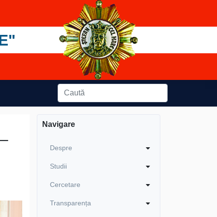
E"
Navigare
 –
Despre
Studii
Cercetare
Transparența