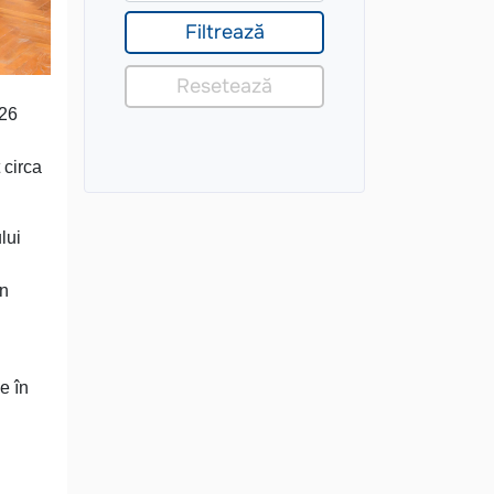
 26
 circa
lui
în
e în