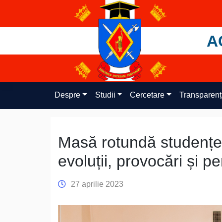
Skip
to
content
A
Despre
Studii
Cercetare
Transparen
Masă rotundă studențea
evoluții, provocări și p
27 aprilie 2023