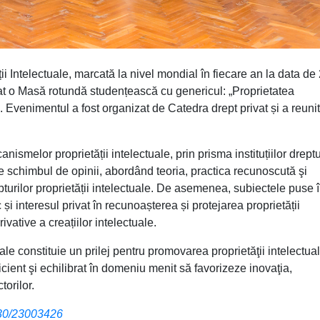
ii Intelectuale, marcată la nivel mondial în fiecare an la data de
at o Masă rotundă studențească cu genericul: „Proprietatea
”. Evenimentul a fost organizat de Catedra drept privat și a reunit
ismelor proprietății intelectuale, prin prisma instituțiilor dreptu
eze schimbul de opinii, abordând teoria, practica recunoscută şi
pturilor proprietății intelectuale. De asemenea, subiectele puse 
c și interesul privat în recunoașterea și protejarea proprietății
rivative a creațiilor intelectuale.
ale constituie un prilej pentru promovarea proprietăţii intelectual
icient şi echilibrat în domeniu menit să favorizeze inovaţia,
torilor.
/30/23003426