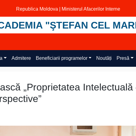
Republica Moldova | Ministerul Afacerilor Interne
CADEMIA "ŞTEFAN CEL MAR
ța
Admitere
Beneficiarii programelor
Noutăți
Presă
scă „Proprietatea Intelectuală
erspective”