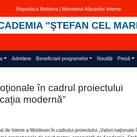
Republica Moldova | Ministerul Afacerilor Interne
CADEMIA "ŞTEFAN CEL MAR
ța
Admitere
Beneficiarii programelor
Noutăți
Presă
ţionale în cadrul proiectului
ucaţia modernă”
 de Istorie a Moldovei în cadrului proiectului „Valori naţionale 