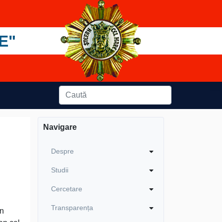
E"
Navigare
Despre
Studii
Cercetare
Transparența
în