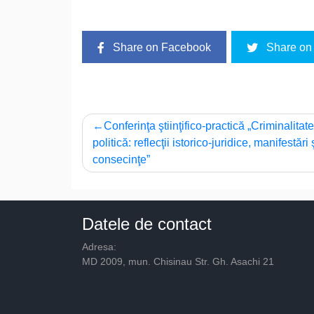
Share on Facebook
Share on 
Navigare
Conferinţa ştiinţifico-practică „Criminalitat
politică: reflecţii istorico-juridice, manifestări 
în
consecinţe”
articole
Datele de contact
Adresa:
MD 2009, mun. Chisinau Str. Gh. Asachi 21