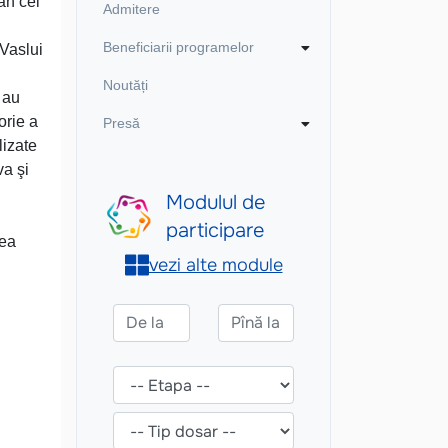
an cel
Admitere
Beneficiarii programelor
 Vaslui
Noutăți
 au
orie a
Presă
lizate
va şi
rea