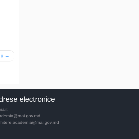
cu
drese electronice
ail:
ademia@mai.gov.md
mitere.academia@mai.gov.md