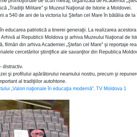
lme promoţionale de scurt metraj, organizată de Academia „Ştef
ă „Tradiţii Militare” şi Muzeul Naţional de Istorie a Moldovei.
i a 540 de ani de la victoria lui Ştefan cel Mare în bătălia de la
în educarea patriotică a tinerei generaţii. La realizarea acestora
de Arhivă al Republicii Moldova şi arhiva Muzeului Naţional de Ist
, filmări din arhiva Academiei „Ştefan cel Mare” şi reportaje rea
erialele cercetărilor ştiinţifice ale savanţilor din Republica Moldo
 distractiv.
ei şi profilului apărătorului neamului nostru, precum şi repune
portant al tradiţiilor autohtone.
ctului „Valori naţionale în educaţia modernă”. TV Moldova 1