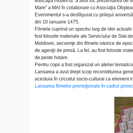
educaţia modernă” a avut loc prezentarea de fi
Mare” a MAI în colaborare cu Asociaţia Obşteasc
Evenimentul s-a desfăşurat cu prilejul aniversări
din 10 ianuarie 1475.
Filmele cuprind un spectru larg de idei actuale 
fost folosite materiale ale Serviciului de Stat 
Moldovei, secvenţe din filmele istorice de epocă
de agenţii de presă. La fel, au fost folosite mat
de peste hotare.
Pentru copii a fost organizat un atelier tematico-
Lansarea a avut drept scop reconstituirea genez
acestuia în circuitul socio-cultural ca element im
Lansarea filmelor promoţionale în cadrul proie