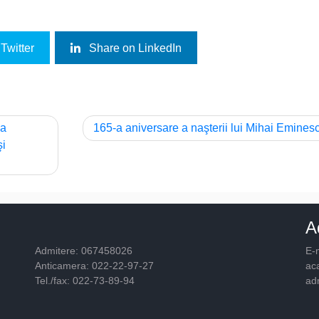
Twitter
Share on LinkedIn
ea
165-a aniversare a naşterii lui Mihai Emines
şi
A
Admitere: 067458026
E-m
Anticamera: 022-22-97-27
ac
Tel./fax: 022-73-89-94
ad