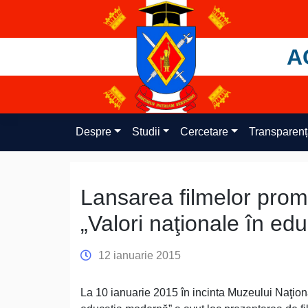
Skip
to
content
A
Despre
Studii
Cercetare
Transparen
Lansarea filmelor promo
„Valori naţionale în ed
12 ianuarie 2015
La 10 ianuarie 2015 în incinta Muzeului Naţional