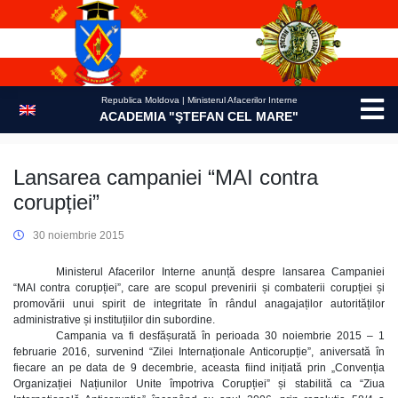
Skip
to
content
Republica Moldova | Ministerul Afacerilor Interne
ACADEMIA "ŞTEFAN CEL MARE"
Lansarea campaniei “MAI contra
corupției”
30 noiembrie 2015
Ministerul Afacerilor Interne anunță despre lansarea Campaniei
“MAI contra corupției”, care are scopul prevenirii și combaterii corupției și
promovării unui spirit de integritate în rândul anagajaților autorităților
administrative și instituțiilor din subordine.
Campania va fi desfășurată în perioada 30 noiembrie 2015 – 1
februarie 2016, survenind “Zilei Internaționale Anticorupție”, aniversată în
fiecare an pe data de 9 decembrie, aceasta fiind inițiată prin „Convenția
Organizației Națiunilor Unite împotriva Corupției” și stabilită ca “Ziua