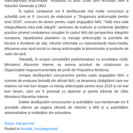
Internațională Anticorupție” începând cu anul 2006, prin rezoluția 58/4 a
Adunării Generale a ONU.
În cadrul campaniei vor fi desfășurate mai multe concursuri și
activități cum ar fi: concurs de elaborare a “Sloganului anticorupție pentru
anul 2016”, concurs de desen pentru copiii angajaților MAI, “Tatăl meu este
integru/Mama mea este integră”, seminare de instruire și conferințe științifico
practice privind combaterea corupției în cadrul MAI din perspectiva integrării
europene, repartizarea pliantelor cu mesaje anticorupție la punctele de
trecere a frontierei de stat, intruniri informale cu reprezentanții mass-media,
difuzarea unui spot social cu mesaj anticorupție la televiziunile și posturile de
radio din țară.
Totodată, în scopul consolidării parteneriatului cu societatea civilă,
Ministerul Afacerilor Interne va semna acorduri de colaborare cu
Organizațiile neguvernamentale de profil din Republica Moldova.
Urmare desfășurării concursurilor pentru copiii angajaților MAI, o
comisie de evaluare formată din oficiali MAI, va desemna câștigătorii care vor
elabora cel mai bun slogan cu mesaj anticorupție pentru anul 2016 și cel mai
bun desen, care vor fi premiați cu diplome și premii bănești de către
Ministerul Afacerilor Interne.
Datele desfășurării concursurilor și activităților sus-menționate vor fi
anunțate ulterior pe pagina oficială de internet a MAI și a autorităților
administrative și instituțiilor din subordine.
Sursa: mai.gov.md
Posted in
Noutati
,
Uncategorized