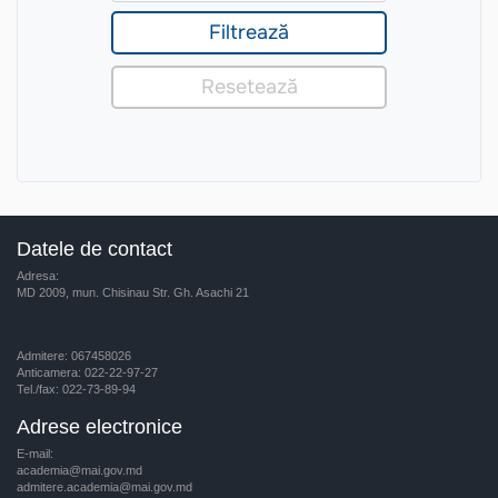
Datele de contact
Adresa:
MD 2009, mun. Chisinau Str. Gh. Asachi 21
Admitere: 067458026
Anticamera: 022-22-97-27
Tel./fax: 022-73-89-94
Adrese electronice
E-mail:
academia@mai.gov.md
admitere.academia@mai.gov.md