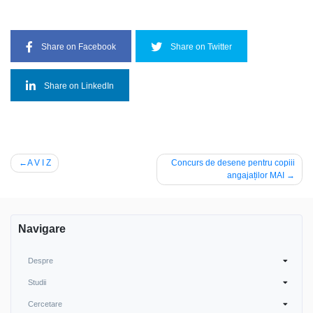
Share on Facebook
Share on Twitter
Share on LinkedIn
Navigare
A V I Z
Concurs de desene pentru copiii
angajaților MAI
în
articole
Navigare
Despre
Studii
Cercetare