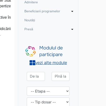
de Stat
Admitere
pertize
Beneficiarii programelor
tive în
Noutăți
dicării
Presă
.