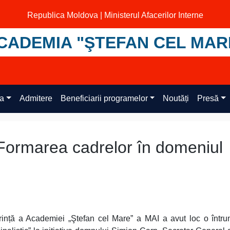
Republica Moldova | Ministerul Afacerilor Interne
CADEMIA "ŞTEFAN CEL MAR
ța
Admitere
Beneficiarii programelor
Noutăți
Presă
 „Formarea cadrelor în domeniul
rință a Academiei „Ştefan cel Mare” a MAI a avut loc o întru