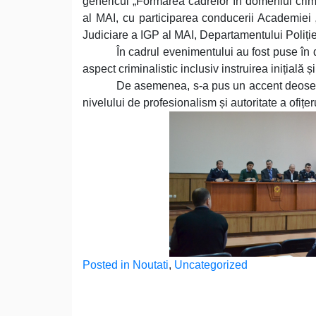
genericul „Formarea cadrelor în domeniul crimi
al MAI, cu participarea conducerii Academiei 
Judiciare a IGP al MAI, Departamentului Poliție
În cadrul evenimentului au fost puse în 
aspect criminalistic inclusiv instruirea inițială 
De asemenea, s-a pus un accent deosebit
nivelului de profesionalism și autoritate a ofițer
Posted in
Noutati
,
Uncategorized