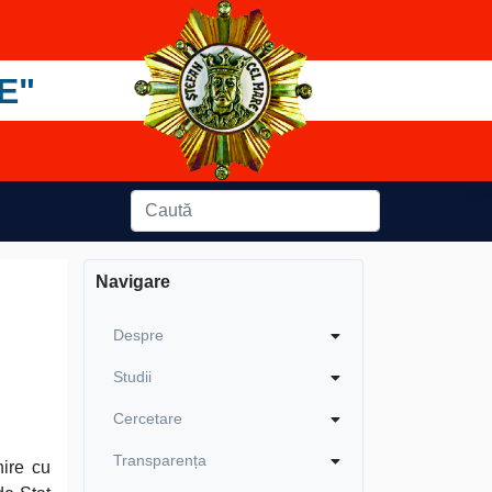
E"
Navigare
Despre
Studii
Cercetare
Transparența
nire cu