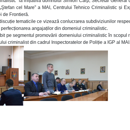
nalistic” la inițiativa domnului Simion Carp, Secretar General 
„Ştefan cel Mare” a MAI, Centrului Tehnico Criminalistic și Ex
i de Frontieră.
discuție tematicile ce vizează conlucrarea subdiviziunilor respec
și perfecționarea angajaților din domeniul criminalistic.
 pe segmentul promovării domeniului criminalistic în scopul ri
ului criminalist din cadrul Inspectoratelor de Poliție a IGP al MAI