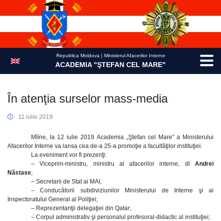
Skip
to
content
Republica Moldova | Ministerul Afacerilor Interne
ACADEMIA "ŞTEFAN CEL MARE"
În atenţia surselor mass-media
11 iulie 2019
Mîine, la 12 iulie 2019 Academia „Ştefan cel Mare” a Ministerului
Afacerilor Interne va lansa cea de-a 25-a promoţie a facultăţilor instituţiei.
La eveniment vor fi prezenţi:
– Viceprim-ministru, ministru al afacerilor interne, dl
Andrei
Năstase
;
– Secretarii de Stat ai MAI,
– Conducătorii subdiviziunilor Ministerului de Interne şi ai
Inspectoratului General al Poliţiei;
– Reprezentanţii delegaţiei din Qatar;
– Corpul administrativ şi personalul profesoral-didactic al instituţiei;