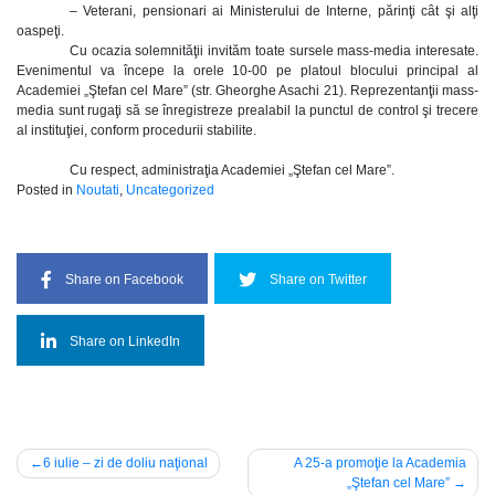
– Veterani, pensionari ai Ministerului de Interne, părinţi cât şi alţi
oaspeţi.
Cu ocazia solemnităţii invităm toate sursele mass-media interesate.
Evenimentul va începe la orele 10-00 pe platoul blocului principal al
Academiei „Ştefan cel Mare” (str. Gheorghe Asachi 21). Reprezentanţii mass-
media sunt rugaţi să se înregistreze prealabil la punctul de control şi trecere
al instituţiei, conform procedurii stabilite.
Cu respect, administraţia Academiei „Ştefan cel Mare”.
Posted in
Noutati
,
Uncategorized
Share on Facebook
Share on Twitter
Share on LinkedIn
Navigare
6 iulie – zi de doliu naţional
A 25-a promoţie la Academia
„Ştefan cel Mare”
în