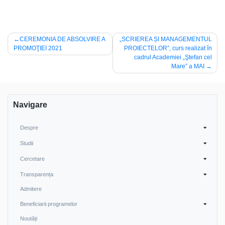
Post
CEREMONIA DE ABSOLVIRE A
„SCRIEREA ȘI MANAGEMENTUL
PROMOŢIEI 2021
PROIECTELOR”, curs realizat în
navigation
cadrul Academiei „Ştefan cel
Mare” a MAI
Navigare
Despre
Studii
Cercetare
Transparența
Admitere
Beneficiarii programelor
Noutăți