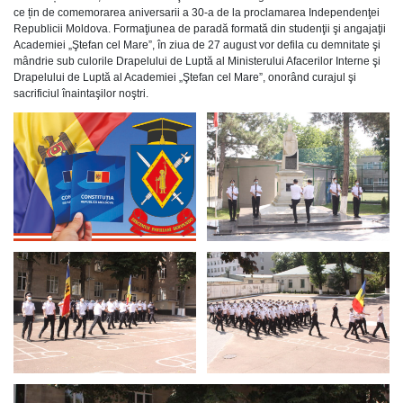
ce țin de comemorarea aniversarii a 30-a de la proclamarea Independenţei
Republicii Moldova. Formaţiunea de paradă formată din studenţii şi angajaţii
Academiei „Ştefan cel Mare”, în ziua de 27 august vor defila cu demnitate şi
mândrie sub culorile Drapelului de Luptă al Ministerului Afacerilor Interne şi
Drapelului de Luptă al Academiei „Ştefan cel Mare”, onorând curajul şi
sacrificiul înaintaşilor noştri.