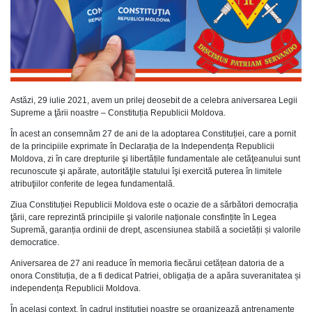
Astăzi, 29 iulie 2021, avem un prilej deosebit de a celebra aniversarea Legii
Supreme a ţării noastre – Constituția Republicii Moldova.
În acest an consemnăm 27 de ani de la adoptarea Constituției, care a pornit
de la principiile exprimate în Declarația de la Independența Republicii
Moldova, zi în care drepturile şi libertățile fundamentale ale cetăţeanului sunt
recunoscute şi apărate, autorităţile statului îşi exercită puterea în limitele
atribuţiilor conferite de legea fundamentală.
Ziua Constituției Republicii Moldova este o ocazie de a sărbători democrația
ţării, care reprezintă principiile şi valorile naționale consfințite în Legea
Supremă, garanția ordinii de drept, ascensiunea stabilă a societății și valorile
democratice.
Aniversarea de 27 ani readuce în memoria fiecărui cetățean datoria de a
onora Constituția, de a fi dedicat Patriei, obligația de a apăra suveranitatea și
independența Republicii Moldova.
În același context, în cadrul instituţiei noastre se organizează antrenamente