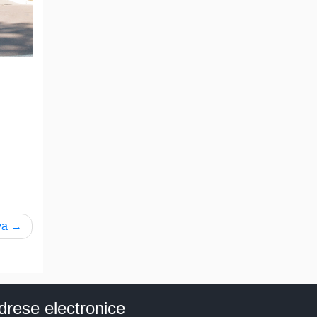
va
drese electronice