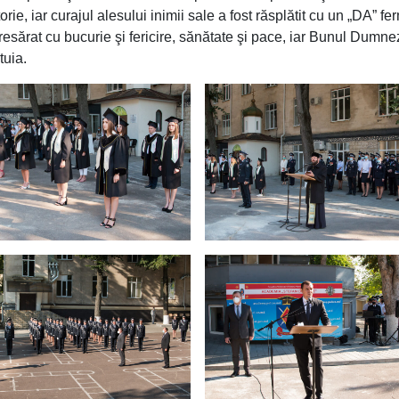
rie, iar curajul alesului inimii sale a fost răsplătit cu un „DA” fe
 presărat cu bucurie şi fericire, sănătate şi pace, iar Bunul Dumn
tuia.