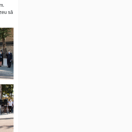
rm.
ezeu să