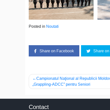
Posted in
Noutati
Share on Facebook
Share on 
Post
Campionatul Naţional al Republicii Moldo
„Grappling-ADCC” pentru Seniori
navigation
Contact