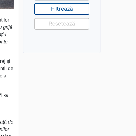
ților
u grijă
ți-i
oate
aj şi
nţii de
re a
II-a
aţă de
nilor