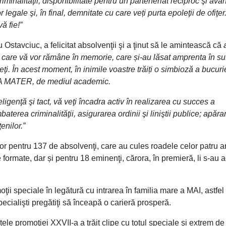
minalităţii, disponibilitate pentru un parteneriat reciproc şi ava
r legale şi, în final, demnitate cu care veți purta epoleţii de ofiţe
ă fie!”
Ostavciuc, a felicitat absolvenţii şi a ţinut să le amintească că
 ani care vă vor rămâne în memorie, care și-au lăsat amprenta în su
ieţi. În acest moment, în inimile voastre trăiți o simbioză a bucuri
e ALMA MATER, de mediul academic.
eligenţă şi tact, vă veţi încadra activ în realizarea cu succes a
aterea criminalităţii, asigurarea ordinii şi liniştii publice;
apăra
ţenilor.”
or pentru 137 de absolvenţi, care au cules roadele celor patru a
ormate, dar și pentru 18 eminenţi, cărora, în premieră, li s-au 
ţii speciale în legătură cu intrarea în familia mare a MAI, astfel
ecialişti pregătiţi să înceapă o carieră prosperă.
promoţiei XXVII-a a trăit clipe cu totul speciale şi extrem de