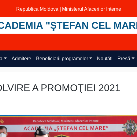
Republica Moldova | Ministerul Afacerilor Interne
CADEMIA "ŞTEFAN CEL MAR
ța
Admitere
Beneficiarii programelor
Noutăți
Presă
LVIRE A PROMOŢIEI 2021