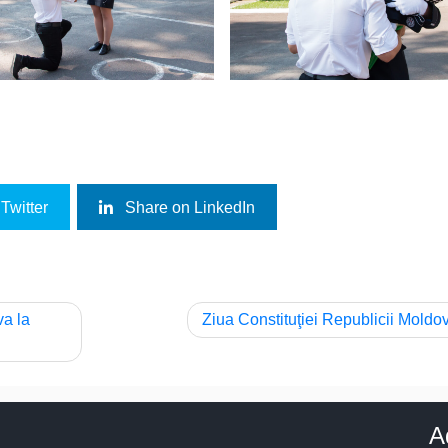
Twitter
Share on LinkedIn
va la
Ziua Constituţiei Republicii Moldo
A