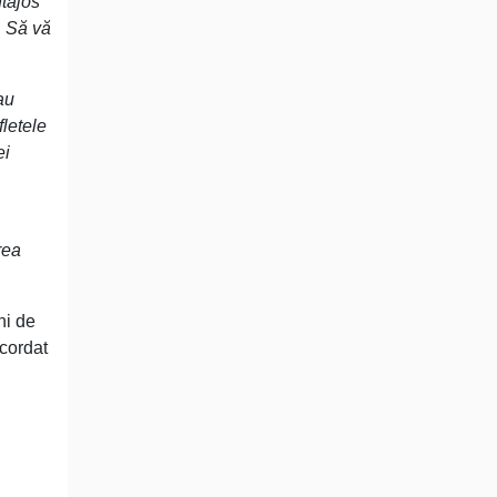
ntajos
r. Să vă
au
fletele
ei
rea
ni de
acordat