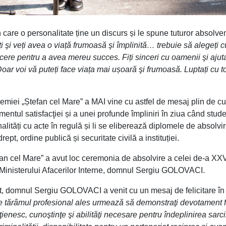
are o personalitate ține un discurs și le spune tuturor absolven
ți şi veți avea o viață frumoasă şi împlinită… trebuie să alegeți c
lăcere pentru a avea mereu succes. Fiți sinceri cu oamenii şi ajuta
 Doar voi vă puteți face viața mai ușoară şi frumoasă. Luptați cu t
demiei „Ștefan cel Mare” a MAI vine cu astfel de mesaj plin de cur
mentul satisfacţiei și a unei profunde împliniri în ziua când stude
lități cu acte în regulă și li se eliberează diplomele de absolvi
pt, ordine publică și securitate civilă a instituției.
fan cel Mare” a avut loc ceremonia de absolvire a celei de-a XXV
al Ministerului Afacerilor Interne, domnul Sergiu GOLOVACI.
tat, domnul Sergiu GOLOVACI a venit cu un mesaj de felicitare în
 tărâmul profesional ales urmează
să demonstraţi devotament f
ienesc, cunoştinţe şi abilităţi necesare pentru îndeplinirea sarci