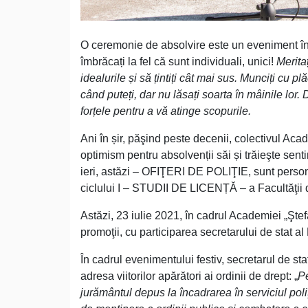
O ceremonie de absolvire este un eveniment în c
îmbrăcați la fel că sunt individuali, unici!
Merita
idealurile și să țintiți cât mai sus. Munciți cu p
când puteți, dar nu lăsați soarta în mâinile lor.
forțele pentru a vă atinge scopurile.
Ani în șir, păşind peste decenii, colectivul Aca
optimism pentru absolvenții săi și trăieşte senti
ieri, astăzi – OFIŢERI DE POLIŢIE, sunt persona
ciclului I – STUDII DE LICENȚĂ – a Facultăţii dre
Astăzi, 23 iulie 2021, în cadrul Academiei „Şte
promoţii, cu participarea secretarului de stat 
În cadrul evenimentului festiv, secretarul de s
adresa viitorilor apărători ai ordinii de drept: „
Pe
jurământul depus la încadrarea în serviciul poliţ