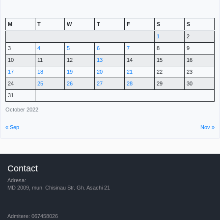
M
T
W
T
F
S
S
1
2
3
4
5
6
7
8
9
10
11
12
13
14
15
16
17
18
19
20
21
22
23
24
25
26
27
28
29
30
31
October 2022
« Sep
Nov »
Contact
Adresa:
MD 2009, mun. Chisinau Str. Gh. Asachi 21
Admitere: 067458026