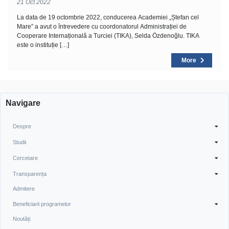
21 Oct 2022
La data de 19 octombrie 2022, conducerea Academiei „Ștefan cel
Mare” a avut o întrevedere cu coordonatorul Administrației de
Cooperare Internațională a Turciei (TIKA), Selda Özdenoğlu. TIKA
este o instituție […]
More
Navigare
Despre
Studii
Cercetare
Transparența
Admitere
Beneficiarii programelor
Noutăți