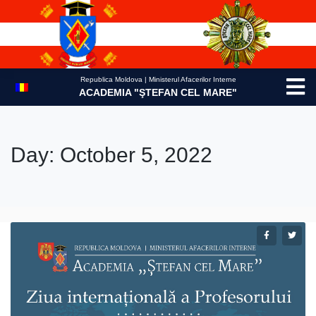
Skip
to
content
Republica Moldova | Ministerul Afacerilor Interne
ACADEMIA "ŞTEFAN CEL MARE"
Day:
October 5, 2022