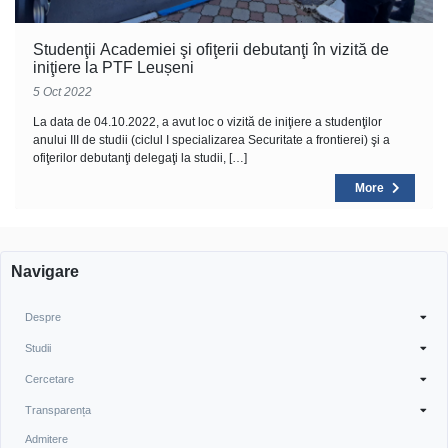
Studenţii Academiei şi ofiţerii debutanţi în vizită de
iniţiere la PTF Leușeni
5 Oct 2022
La data de 04.10.2022, a avut loc o vizită de iniţiere a studenţilor
anului III de studii (ciclul I specializarea Securitate a frontierei) şi a
ofiţerilor debutanţi delegaţi la studii, […]
More
Navigare
Despre
Studii
Cercetare
Transparența
Admitere