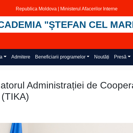
Republica Moldova | Ministerul Afacerilor Interne
CADEMIA "ŞTEFAN CEL MAR
ța
Admitere
Beneficiarii programelor
Noutăți
Presă
atorul Administrației de Cooper
i (TIKA)