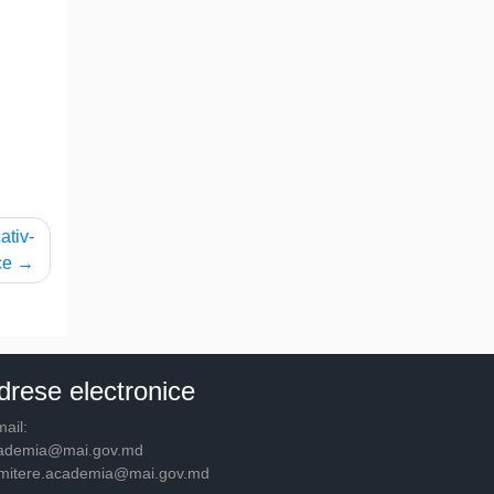
ativ-
ce
drese electronice
ail:
ademia@mai.gov.md
mitere.academia@mai.gov.md