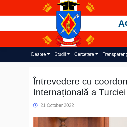
Skip
to
content
A
Despre
Studii
Cercetare
Transparen
Întrevedere cu coordon
Internațională a Turcie
21 October 2022