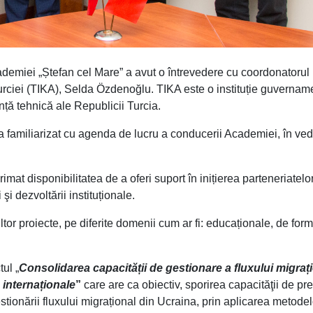
emiei „Ștefan cel Mare” a avut o întrevedere cu coordonatorul
urciei (TIKA), Selda Özdenoğlu. TIKA este o instituție guvernam
ță tehnică ale Republicii Turcia.
 familiarizat cu agenda de lucru a conducerii Academiei, în ve
mat disponibilitatea de a oferi suport în inițierea parteneriatelo
şi dezvoltării instituționale.
tor proiecte, pe diferite domenii cum ar fi: educaționale, de form
ul „
Consolidarea capacității de gestionare a fluxului migraț
e internaționale
”
care are ca obiectiv, sporirea capacităţii de pre
stionării fluxului migrațional din Ucraina, prin aplicarea metodel