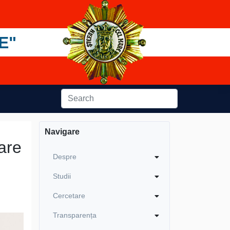
E"
Navigare
are
Despre
Studii
Cercetare
Transparența