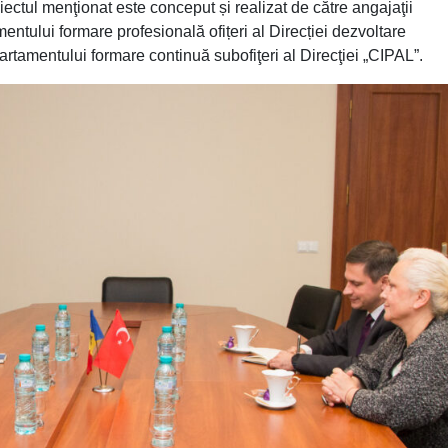
oiectul menţionat este conceput și realizat de către angajaţii
ntului formare profesională ofițeri al Direcției dezvoltare
artamentului formare continuă subofiţeri al Direcţiei „CIPAL”.