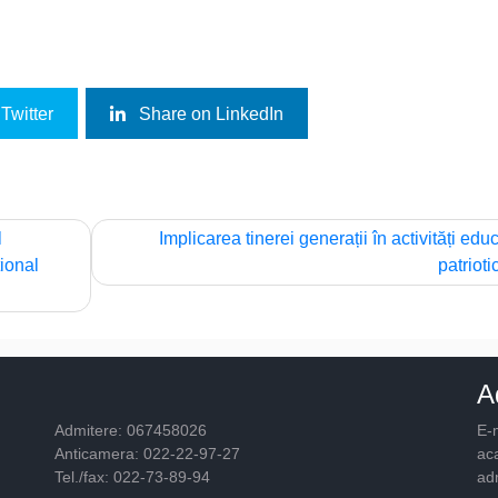
Twitter
Share on LinkedIn
l
Implicarea tinerei generații în activități educ
tional
patrioti
A
Admitere: 067458026
E-m
Anticamera: 022-22-97-27
ac
Tel./fax: 022-73-89-94
ad