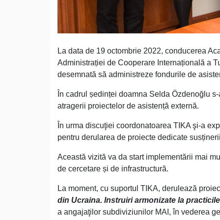
La data de 19 octombrie 2022, conducerea Acad
Administrației de Cooperare Internațională a T
desemnată să administreze fondurile de asisten
În cadrul ședinței doamna Selda Özdenoğlu s-a
atragerii proiectelor de asistență externă.
În urma discuţiei coordonatoarea TIKA şi-a expri
pentru derularea de proiecte dedicate susținerii 
Această vizită va da start implementării mai mul
de cercetare și de infrastructură.
La moment, cu suportul TIKA, derulează proiect
din Ucraina. Instruiri armonizate la practicil
a angajaţilor subdiviziunilor MAI, în vederea ge