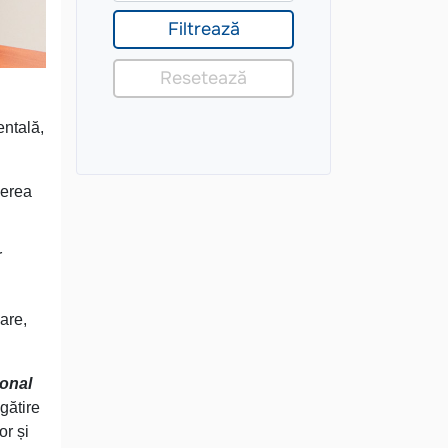
entală,
derea
r
are,
ional
gătire
or și