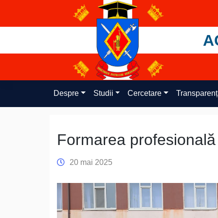
Skip
to
content
A
Despre
Studii
Cercetare
Transparen
Formarea profesională î
20 mai 2025