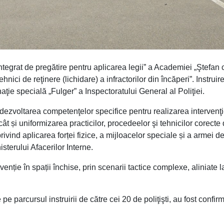
ntegrat de pregătire pentru aplicarea legii” a Academiei „Ştefan 
hnici de reţinere (lichidare) a infractorilor din încăperi”. Instruir
naţie specială „Fulger” a Inspectoratului General al Poliţiei.
 dezvoltarea competenţelor specifice pentru realizarea intervenţi
cât și uniformizarea practicilor, procedeelor şi tehnicilor corecte
ivind aplicarea forței fizice, a mijloacelor speciale și a armei de
isterului Afacerilor Interne.
venție în spații închise, prin scenarii tactice complexe, aliniate l
pe parcursul instruirii de către cei 20 de poliţişti, au fost confir