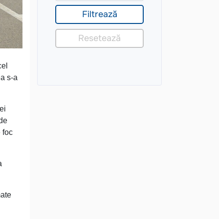
cel
ea s-a
ei
 de
 foc
a
mate