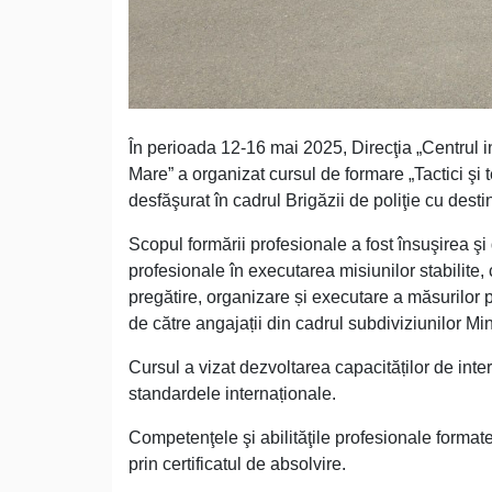
În perioada 12-16 mai 2025, Direcţia „Centrul i
Mare” a organizat cursul de formare „Tactici şi te
desfăşurat în cadrul Brigăzii de poliţie cu desti
Scopul formării profesionale a fost însuşirea şi
profesionale în executarea misiunilor stabilite, 
pregătire, organizare și executare a măsurilor pr
de către angajații din cadrul subdiviziunilor Min
Cursul a vizat dezvoltarea capacităților de inter
standardele internaționale.
Competenţele şi abilităţile profesionale formate 
prin certificatul de absolvire.