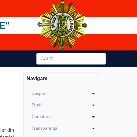
E"
Navigare
Despre
Studii
Cercetare
Transparența
lor din