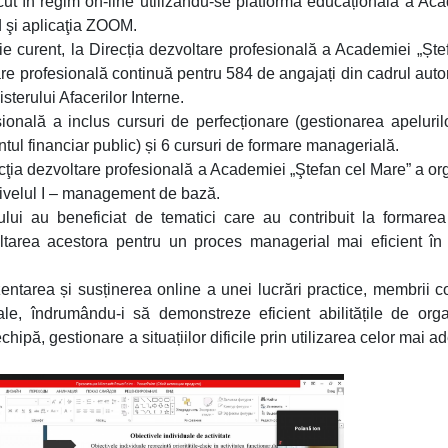
recut în regim on-line utilizându-se platforma educațională a Ac
 şi aplicaţia ZOOM.
e curent, la Direcția dezvoltare profesională a Academiei „Ște
re profesională continuă pentru 584 de angajați din cadrul autori
isterului Afacerilor Interne.
onală a inclus cursuri de perfecționare (gestionarea apeluril
tul financiar public) și 6 cursuri de formare managerială.
ţia dezvoltare profesională a Academiei „Ştefan cel Mare” a or
Nivelul I – management de bază.
sului au beneficiat de tematici care au contribuit la formarea
tarea acestora pentru un proces managerial mai eficient în 
entarea și susținerea online a unei lucrări practice, membrii c
ale, îndrumându-i să demonstreze eficient abilitățile de org
chipă, gestionare a situațiilor dificile prin utilizarea celor mai a