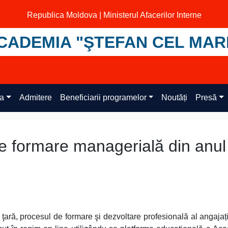
Republica Moldova | Ministerul Afacerilor Interne
CADEMIA "ŞTEFAN CEL MAR
ța
Admitere
Beneficiarii programelor
Noutăți
Presă
de formare managerială din anul
 ţară, procesul de formare şi dezvoltare profesională al angajați