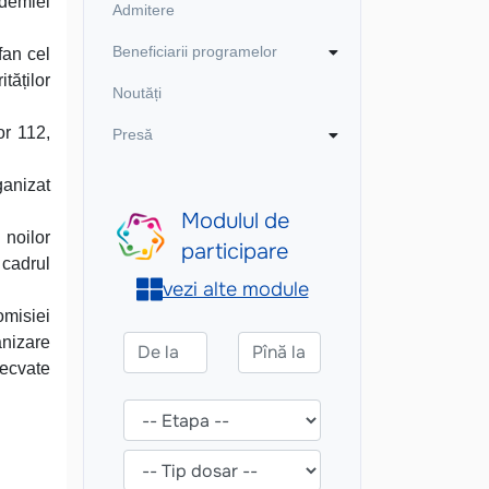
ademiei
Admitere
Beneficiarii programelor
fan cel
tăților
Noutăți
or 112,
Presă
ganizat
 noilor
cadrul
omisiei
anizare
decvate