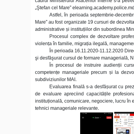
cadrul Ministerului Afacerilor Interne s-a pet
„Ştefan cel Mare” elearning.academy.police.md
Astfel, în perioada septembrie-decembri
Mare” au fost organizate 19 cursuri de dezvolta
administrative și instituțiilor din subordinea Min
Procesul complex de dezvoltare profesi
violența în familie, migrația ilegală, managemen
În perioada 16.11.2020-11.12.2020 Direc
şi desfăşurat cursul de formare managerială, 
În procesul de instruire audienții cur
competențe manageriale precum și la dezvol
subdiviziunilor MAI.
Evaluarea finală s-a desfășurat cu prez
de evaluare apreciind capacitățile profesion
instituțională, comunicare, negociere, lucru în e
tehnici manageriale relevante.