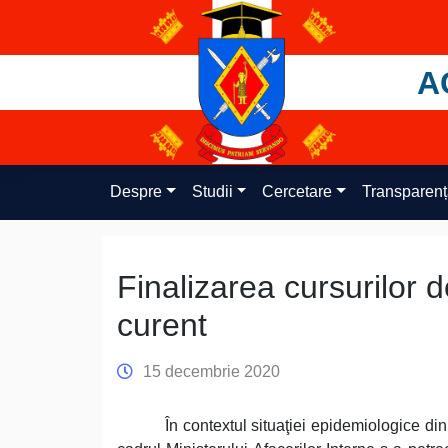
Skip
to
content
A
Despre
Studii
Cercetare
Transparen
Finalizarea cursurilor 
curent
15 decembrie 2020
În contextul situaţiei epidemiologice din