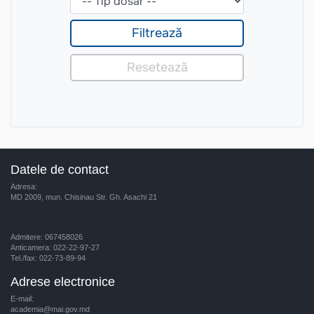
Datele de contact
Adresa:
MD 2009, mun. Chisinau Str. Gh. Asachi 21
Admitere: 067458026
Anticamera: 022-22-97-27
Tel./fax: 022-73-89-94
Adrese electronice
E-mail:
academia@mai.gov.md