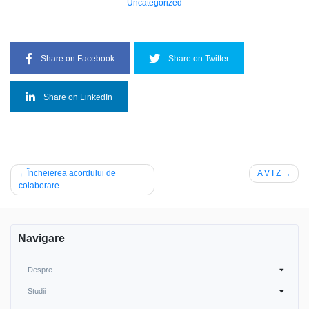
Uncategorized
Share on Facebook
Share on Twitter
Share on LinkedIn
Navigare
Încheierea acordului de
A V I Z
colaborare
în
articole
Navigare
Despre
Studii