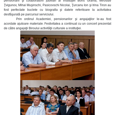
pensionarii şi colaboratorii jubiliari ai instituţiei Boris Grama, Miroslav
Ţvigunov, Mihai Muşinschi, Pasicovschi Nicolai, Ţurcanu Ion şi Irina Tiron au
fost perfectate buclete cu biografia şi datele referitoare la activitatea
desfăşurată pe parcursul serviciului.
Prin ordinul Academiei, pensionarilor şi angajaţilor le-au fost
acordate ajutoare materiale. Festivitatea a continuat cu un concert prezentat
de către angajaţii Biroului activităţii culturale a instituţiei.