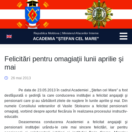
Skip
to
content
Republica Moldova | Ministerul Afacerilor Interne
ACADEMIA "ŞTEFAN CEL MARE"
Felicitări pentru omagiaţii lunii aprilie şi
mai
26 mai 2013
Pe data de 23.05.2013 în cadrul Academiei ,,Ştefan cel Mare” a fost
desfăşurată o şedinţă la care conducerea instituţiei a felicitat angajaţii şi
pensionarii care şi-au sărbătorit zilele de naştere în lunile aprilie şi mai. Din
numele Consiliului veteranilor dl Vasile Stolearov a felicitat pensionarii
omagiaţi, vorbind despre aportul fiecăruia în realizarea procesului instructiv-
educativ.
Deasemenea conducerea Academiei a felicitat angajaţii şi
pensionarii instituţiei urându-le cele mai sincere felicitări, iar pentru