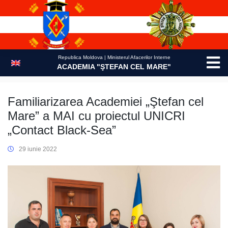
Skip
to
content
Republica Moldova | Ministerul Afacerilor Interne
ACADEMIA "ŞTEFAN CEL MARE"
Familiarizarea Academiei „Ştefan cel
Mare” a MAI cu proiectul UNICRI
„Contact Black-Sea”
29 iunie 2022