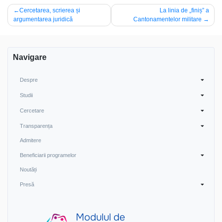
Navigare
Cercetarea, scrierea și
La linia de „finiș” a
argumentarea juridică
Cantonamentelor militare
în
articole
Navigare
Despre
Studii
Cercetare
Transparența
Admitere
Beneficiarii programelor
Noutăți
Presă