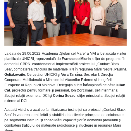
La data de 29.06.2022, Academia „Ştefan cel Mare” a MAI a fost gazda vizitei
planificate UNICRI, reprezentată de
Francesco Miorin
, ofiţer de programe în
domeniul CBRN, coordonator al implementării proiectului „Contact Black-
Sea”, combaterea traficului de materiale RN în regiunea Mării Negre,
Paulina
Goliakovaite
, Cercetător UNICRI şi
Vera Tarsîna
, Secretar I, Direcţia
Cooperare Multilaterală a Ministerului Afacerilor Externe şi Integrării
Europene al Republicii Moldova. Delegaţia a fost întâmpinată de către
Iulian
Caţ
, prorector pentru formare şi personal,
Ion Corcimari
, şef interimar al
Secţiei relaţii externe al DCI şi
Corina Suvac
, ofiţer principal al Secţiei relaţii
externe al DCI.
Această vizită s-a axat pe familiarizarea instituţiei cu proiectul „Contact Black-
Sea” în vederea identificării şi stabilirii obiectivelor principale de colaborare
pe segmentul instruirii şi consolidării capacităţilor în domeniul prevenirii şi
combaterii traficului de materiale radiologice şi nucleare în regiunea Mării
Negre.