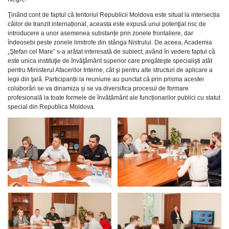
Ţinând cont de faptul că teritoriul Republicii Moldova este situat la intersecția
căilor de tranzit internațional, aceasta este expusă unui potenţial risc de
introducere a unor asemenea substanțe prin zonele frontaliere, dar
îndeosebi peste zonele limitrofe din stânga Nistrului. De aceea, Academia
„Ştefan cel Mare” s-a arătat interesată de subiect, având în vedere faptul că
este unica instituţie de învăţământ superior care pregăteşte specialişti atât
pentru Ministerul Afacerilor Interne, cât şi pentru alte structuri de aplicare a
legii din ţară. Participanții la reuniune au punctat că prin prisma acestei
colaborări se va dinamiza și se va diversifica procesul de formare
profesională la toate formele de învățământ ale funcționarilor publici cu statut
special din Republica Moldova.