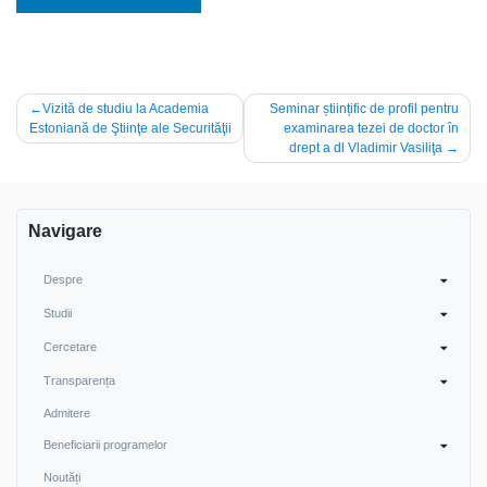
Navigare
Vizită de studiu la Academia
Seminar științific de profil pentru
Estoniană de Ştiinţe ale Securităţii
examinarea tezei de doctor în
în
drept a dl Vladimir Vasiliţa
articole
Navigare
Despre
Studii
Cercetare
Transparența
Admitere
Beneficiarii programelor
Noutăți