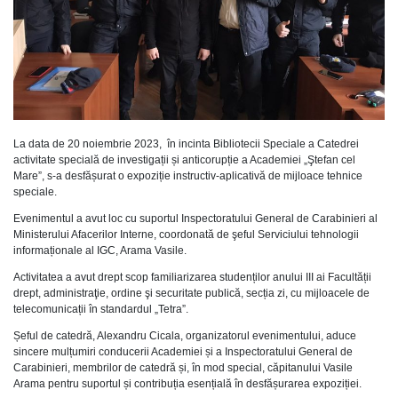
La data de 20 noiembrie 2023, în incinta Bibliotecii Speciale a Catedrei
activitate specială de investigații și anticorupție a Academiei „Ştefan cel
Mare”, s-a desfășurat o expoziție instructiv-aplicativă de mijloace tehnice
speciale.
Evenimentul a avut loc cu suportul Inspectoratului General de Carabinieri al
Ministerului Afacerilor Interne, coordonată de şeful Serviciului tehnologii
informaționale al IGC, Arama Vasile.
Activitatea a avut drept scop familiarizarea studenților anului III ai Facultății
drept, administraţie, ordine şi securitate publică, secția zi, cu mijloacele de
telecomunicații în standardul „Tetra”.
Șeful de catedră, Alexandru Cicala, organizatorul evenimentului, aduce
sincere mulțumiri conducerii Academiei și a Inspectoratului General de
Carabinieri, membrilor de catedră și, în mod special, căpitanului Vasile
Arama pentru suportul și contribuția esențială în desfășurarea expoziției.