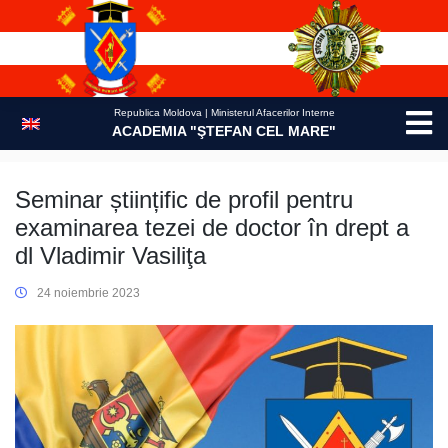
Skip
to
content
Republica Moldova | Ministerul Afacerilor Interne
ACADEMIA "ŞTEFAN CEL MARE"
Seminar științific de profil pentru
examinarea tezei de doctor în drept a
dl Vladimir Vasiliţa
24 noiembrie 2023