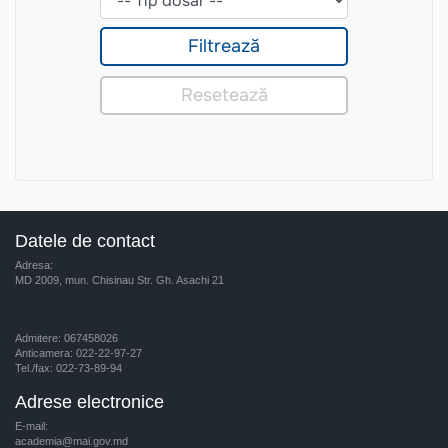
Datele de contact
Adresa:
MD 2009, mun. Chisinau Str. Gh. Asachi 21
Admitere: 067458026
Anticamera: 022-22-97-27
Tel./fax: 022-73-89-94
Adrese electronice
E-mail:
academia@mai.gov.md