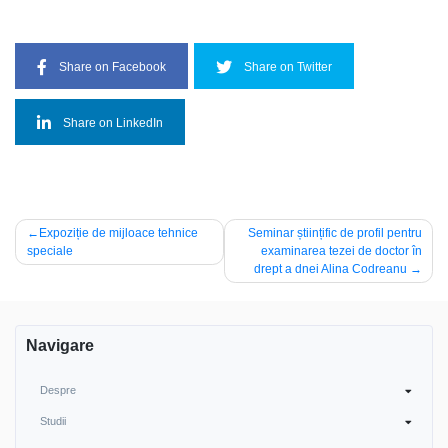
Share on Facebook
Share on Twitter
Share on LinkedIn
Navigare
Expoziție de mijloace tehnice
Seminar științific de profil pentru
speciale
examinarea tezei de doctor în
în
drept a dnei Alina Codreanu
articole
Navigare
Despre
Studii