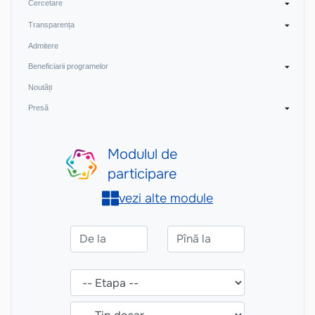
Cercetare
Transparența
Admitere
Beneficiarii programelor
Noutăți
Presă