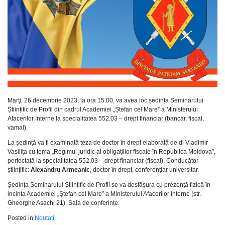
Marţi, 26 decembrie 2023, la ora 15.00, va avea loc ședința Seminarului
Științific de Profil din cadrul Academiei „Ștefan cel Mare” a Ministerului
Afacerilor Interne la specialitatea 552.03 – drept financiar (bancar, fiscal,
vamal).
La ședință va fi examinată teza de doctor în drept elaborată de dl Vladimir
Vasiliţa cu tema „Regimul juridic al obligaţiilor fiscale în Republica Moldova”,
perfectată la specialitatea 552.03 – drept financiar (fiscal). Conducător
științific:
Alexandru Armeanic
, doctor în drept, conferenţiar universitar.
Ședința Seminarului Științific de Profil se va desfășura cu prezență fizică în
incinta Academiei „Ștefan cel Mare” a Ministerului Afacerilor Interne (str.
Gheorghe Asachi 21), Sala de conferințe.
Posted in
Noutati