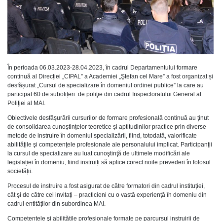
În perioada 06.03.2023-28.04.2023, în cadrul Departamentului formare
continuă al Direcției „CIPAL” a Academiei „Ştefan cel Mare” a fost organizat și
desfășurat „Cursul de specializare în domeniul ordinei publice” la care au
participat 60 de subofițeri de poliţie din cadrul Inspectoratului General al
Poliţiei al MAI.
Obiectivele desfășurării cursurilor de formare profesională continuă au ţinut
de consolidarea cunoștințelor teoretice şi aptitudinilor practice prin diverse
metode de instruire în domeniul specializării, fiind, totodată, valorificate
abilităţile şi competenţele profesionale ale personalului implicat. Participanţii
la cursul de specializare au luat cunoştinţă de ultimele modificări ale
legislației în domeniu, fiind instruiți să aplice corect noile prevederi în folosul
societății.
Procesul de instruire a fost asigurat de către formatori din cadrul instituției,
cât şi de către cei invitaţi – practicieni cu o vastă experiență în domeniu din
cadrul entităților din subordinea MAI.
Competențele şi abilitățile profesionale formate pe parcursul instruirii de