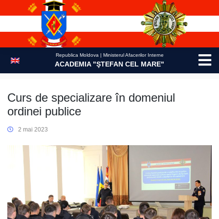
Skip
to
content
Republica Moldova | Ministerul Afacerilor Interne
ACADEMIA "ŞTEFAN CEL MARE"
Curs de specializare în domeniul
ordinei publice
2 mai 2023