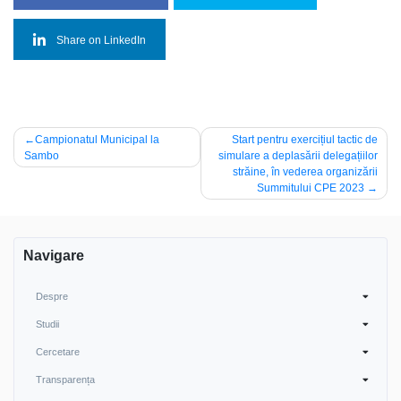
Share on LinkedIn
Navigare
Campionatul Municipal la
Start pentru exercițiul tactic de
Sambo
simulare a deplasării delegațiilor
în
străine, în vederea organizării
articole
Summitului CPE 2023
Navigare
Despre
Studii
Cercetare
Transparența