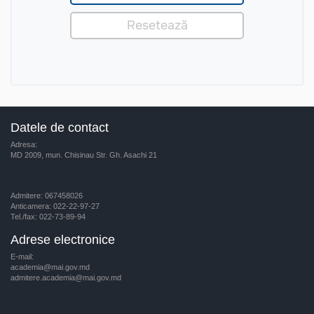
Datele de contact
Adresa:
MD 2009, mun. Chisinau Str. Gh. Asachi 21
Admitere: 067458026
Anticamera: 022-22-97-27
Tel./fax: 022-73-89-94
Adrese electronice
E-mail:
academia@mai.gov.md
admitere.academia@mai.gov.md